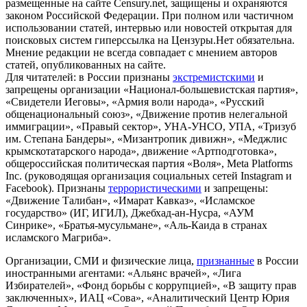
размещенные на сайте Censury.net, защищены и охраняются
законом Российской Федерации. При полном или частичном
использовании статей, интервью или новостей открытая для
поисковых систем гиперссылка на Цензуры.Нет обязательна.
Мнение редакции не всегда совпадает с мнением авторов
статей, опубликованных на сайте.
Для читателей: в России признаны
экстремистскими
и
запрещены организации «Национал-большевистская партия»,
«Свидетели Иеговы», «Армия воли народа», «Русский
общенациональный союз», «Движение против нелегальной
иммиграции», «Правый сектор», УНА-УНСО, УПА, «Тризуб
им. Степана Бандеры», «Мизантропик дивижн», «Меджлис
крымскотатарского народа», движение «Артподготовка»,
общероссийская политическая партия «Воля», Meta Platforms
Inc. (руководящая организация социальных сетей Instagram и
Facebook). Признаны
террористическими
и запрещены:
«Движение Талибан», «Имарат Кавказ», «Исламское
государство» (ИГ, ИГИЛ), Джебхад-ан-Нусра, «АУМ
Синрике», «Братья-мусульмане», «Аль-Каида в странах
исламского Магриба».
Организации, СМИ и физические лица,
признанные
в России
иностранными агентами: «Альянс врачей», «Лига
Избирателей», «Фонд борьбы с коррупцией», «В защиту прав
заключенных», ИАЦ «Сова», «Аналитический Центр Юрия