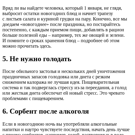
Вряд ли вы найдете человека, который 1 января, не глядя,
выбросит остатки новогодних блюд и начнет трапезу
с листьев салата и куриной грудки на пару. Конечно, все мы
доедаем «новогоднее» после праздника, но постарайтесь
постепенно, с каждым приемом пищи, добавлять в рацион
больше полезной еды – например, тех же овощей и зелени.
И помните о сроках хранения блюд – подробнее об этом
можно прочитать здесь.
5. Не нужно голодать
После обильного застолья и нескольких дней уничтожения
праздничных запасов голодовка или диета с резким
снижением калоража не лучшая идея. Пищеварительная
система и так подверглась стрессу из-за переедания, а голод
или жесткая диета обеспечат ей новый стресс. Это чревато
проблемами с пищеварением.
6. Сорбент после алкоголя
Если в новогоднюю ночь вы употребляли алкогольные
напитки и наутро чувствуете последствия, начать день лучше
с приема сорбентов, например, гелей, растворимых в воде