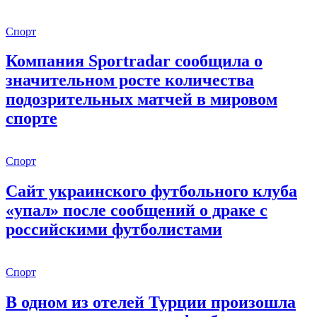
Спорт
Компания Sportradar сообщила о
значительном росте количества
подозрительных матчей в мировом
спорте
Спорт
Сайт украинского футбольного клуба
«упал» после сообщений о драке с
российскими футболистами
Спорт
В одном из отелей Турции произошла