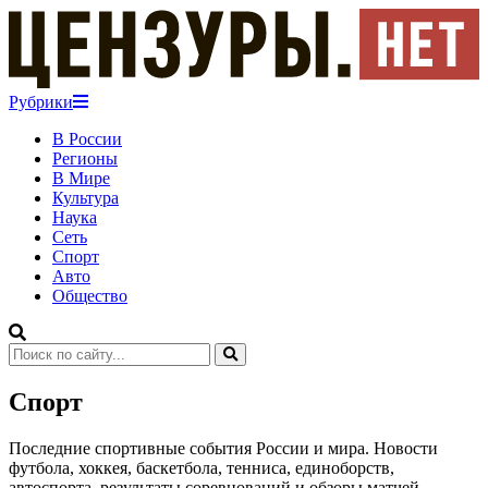
Рубрики
В России
Регионы
В Мире
Культура
Наука
Сеть
Спорт
Авто
Общество
Спорт
Последние спортивные события России и мира. Новости
футбола, хоккея, баскетбола, тенниса, единоборств,
автоспорта, результаты соревнований и обзоры матчей.