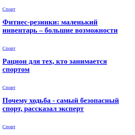
Спорт
Фитнес-резинки: маленький
инвентарь – большие возможности
Спорт
Рацион для тех, кто занимается
спортом
Спорт
Почему ходьба - самый безопасный
спорт, рассказал эксперт
Спорт