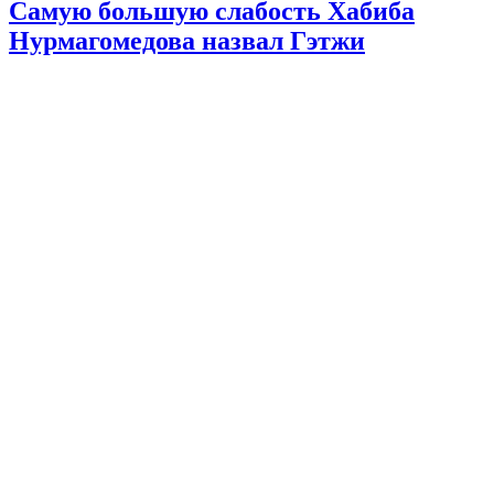
Самую большую слабость Хабиба
Нурмагомедова назвал Гэтжи