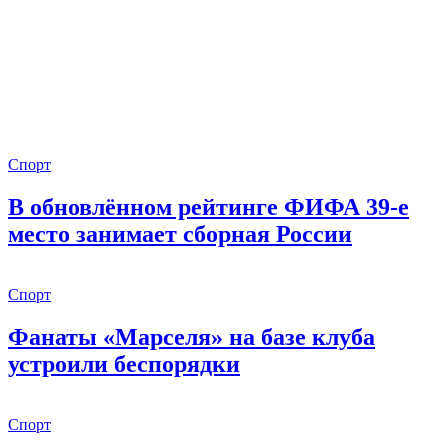
Спорт
В обновлённом рейтинге ФИФА 39-е
место занимает сборная России
Спорт
Фанаты «Марселя» на базе клуба
устроили беспорядки
Спорт