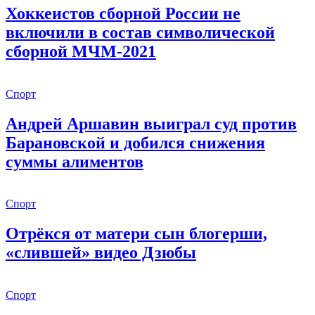
Хоккеистов сборной России не
включили в состав символической
сборной МЧМ-2021
Спорт
Андрей Аршавин выиграл суд против
Барановской и добился снижения
суммы алиментов
Спорт
Отрёкся от матери сын блогерши,
«слившей» видео Дзюбы
Спорт