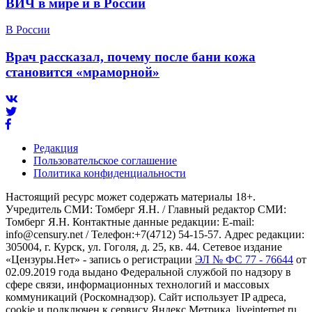
ВИЧ в мире и в России
В России
Врач рассказал, почему после бани кожа
становится «мраморной»
Редакция
Пользовательское соглашение
Политика конфиденциальности
Настоящий ресурс может содержать материалы 18+.
Учредитель СМИ: Томберг Я.Н. / Главный редактор СМИ:
Томберг Я.Н. Контактные данные редакции: E-mail:
info@censury.net / Телефон:+7(4712) 54-15-57. Адрес редакции:
305004, г. Курск, ул. Гоголя, д. 25, кв. 44. Сетевое издание
«Цензуры.Нет» - запись о регистрации
ЭЛ № ФС 77 - 76644
от
02.09.2019 года выдано Федеральной службой по надзору в
сфере связи, информационных технологий и массовых
коммуникаций (Роскомнадзор). Сайт использует IP адреса,
cookie и подключен к сервису Яндекс.Метрика, liveinternet.ru,