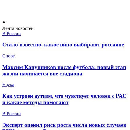
Лента новостей
В России
Стало известно, какое вино выбирают россияне
Спорт
Максим Канунников после футбола: новый этап
жизни начинается вне стадиона
Наука
Как устроен аутизм, что чувствует человек с РАС
и какие методы помогают
В России
Эксперт оценил риск роста числа новых случаев