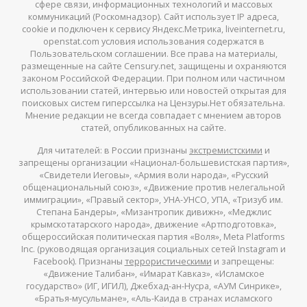
сфере связи, информационных технологий и массовых
коммуникаций (Роскомнадзор). Сайт использует IP адреса,
cookie и подключен к сервису Яндекс.Метрика, liveinternet.ru,
openstat.com условия использования содержатся в
Пользовательском соглашении. Все права на материалы,
размещенные на сайте Censury.net, защищены и охраняются
законом Российской Федерации. При полном или частичном
использовании статей, интервью или новостей открытая для
поисковых систем гиперссылка на Цензуры.Нет обязательна.
Мнение редакции не всегда совпадает с мнением авторов
статей, опубликованных на сайте.
Для читателей: в России признаны
экстремистскими
и
запрещены организации «Национал-большевистская партия»,
«Свидетели Иеговы», «Армия воли народа», «Русский
общенациональный союз», «Движение против нелегальной
иммиграции», «Правый сектор», УНА-УНСО, УПА, «Тризуб им.
Степана Бандеры», «Мизантропик дивижн», «Меджлис
крымскотатарского народа», движение «Артподготовка»,
общероссийская политическая партия «Воля», Meta Platforms
Inc. (руководящая организация социальных сетей Instagram и
Facebook). Признаны
террористическими
и запрещены:
«Движение Талибан», «Имарат Кавказ», «Исламское
государство» (ИГ, ИГИЛ), Джебхад-ан-Нусра, «АУМ Синрике»,
«Братья-мусульмане», «Аль-Каида в странах исламского