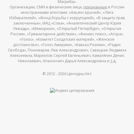
Магриба».
Организации, СМИ и физические лица,
признанные
в России
иностранными агентами: «Альянс врачей», «Лига
Избирателей», «Фонд борьбы с коррупцией», «В защиту прав
заключенных», ИАЦ «Сова», «Аналитический Центр Юрия
Левады», «Мемориал», «Открытый Петербург», «Открытая
Россия», «Гуманитарное действие», «Феникс плюс», «Агора»,
«Голос», «Комитет Солдатских матерей», «Женское
достоинство», «Голос Америки», «Кавказ.Реалии», «Радио
Свобода», Пономарев Лев Александрович, Савицкая Людмила
Алексеевна, Маркелов Сергей Евгеньевич, Камалягин Денис
Николаевич, Апахончич Дарья Александровна и
т.д.
© 2012 -
2026
Цензуры.Нет