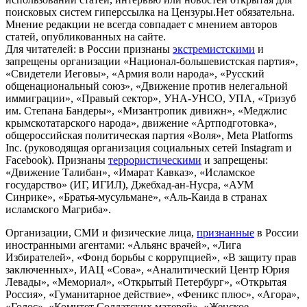
поисковых систем гиперссылка на Цензуры.Нет обязательна.
Мнение редакции не всегда совпадает с мнением авторов
статей, опубликованных на сайте.
Для читателей: в России признаны
экстремистскими
и
запрещены организации «Национал-большевистская партия»,
«Свидетели Иеговы», «Армия воли народа», «Русский
общенациональный союз», «Движение против нелегальной
иммиграции», «Правый сектор», УНА-УНСО, УПА, «Тризуб
им. Степана Бандеры», «Мизантропик дивижн», «Меджлис
крымскотатарского народа», движение «Артподготовка»,
общероссийская политическая партия «Воля», Meta Platforms
Inc. (руководящая организация социальных сетей Instagram и
Facebook). Признаны
террористическими
и запрещены:
«Движение Талибан», «Имарат Кавказ», «Исламское
государство» (ИГ, ИГИЛ), Джебхад-ан-Нусра, «АУМ
Синрике», «Братья-мусульмане», «Аль-Каида в странах
исламского Магриба».
Организации, СМИ и физические лица,
признанные
в России
иностранными агентами: «Альянс врачей», «Лига
Избирателей», «Фонд борьбы с коррупцией», «В защиту прав
заключенных», ИАЦ «Сова», «Аналитический Центр Юрия
Левады», «Мемориал», «Открытый Петербург», «Открытая
Россия», «Гуманитарное действие», «Феникс плюс», «Агора»,
«Голос», «Комитет Солдатских матерей», «Женское