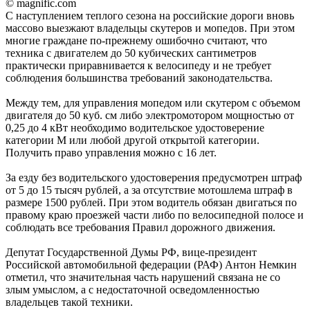
© magnific.com
С наступлением теплого сезона на российские дороги вновь
массово выезжают владельцы скутеров и мопедов. При этом
многие граждане по-прежнему ошибочно считают, что
техника с двигателем до 50 кубических сантиметров
практически приравнивается к велосипеду и не требует
соблюдения большинства требований законодательства.
Между тем, для управления мопедом или скутером с объемом
двигателя до 50 куб. см либо электромотором мощностью от
0,25 до 4 кВт необходимо водительское удостоверение
категории М или любой другой открытой категории.
Получить право управления можно с 16 лет.
За езду без водительского удостоверения предусмотрен штраф
от 5 до 15 тысяч рублей, а за отсутствие мотошлема штраф в
размере 1500 рублей. При этом водитель обязан двигаться по
правому краю проезжей части либо по велосипедной полосе и
соблюдать все требования Правил дорожного движения.
Депутат Государственной Думы РФ, вице-президент
Российской автомобильной федерации (РАФ) Антон Немкин
отметил, что значительная часть нарушений связана не со
злым умыслом, а с недостаточной осведомленностью
владельцев такой техники.