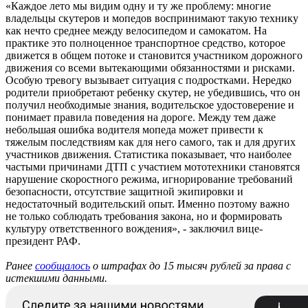
«Каждое лето мы видим одну и ту же проблему: многие
владельцы скутеров и мопедов воспринимают такую технику
как нечто среднее между велосипедом и самокатом. На
практике это полноценное транспортное средство, которое
движется в общем потоке и становится участником дорожного
движения со всеми вытекающими обязанностями и рисками.
Особую тревогу вызывает ситуация с подростками. Нередко
родители приобретают ребенку скутер, не убедившись, что он
получил необходимые знания, водительское удостоверение и
понимает правила поведения на дороге. Между тем даже
небольшая ошибка водителя мопеда может привести к
тяжелым последствиям как для него самого, так и для других
участников движения. Статистика показывает, что наиболее
частыми причинами ДТП с участием мототехники становятся
нарушение скоростного режима, игнорирование требований
безопасности, отсутствие защитной экипировки и
недостаточный водительский опыт. Именно поэтому важно
не только соблюдать требования закона, но и формировать
культуру ответственного вождения», - заключил вице-
президент РАФ.
Ранее
сообщалось
о штрафах до 15 тысяч рублей за права с
истекшими данными.