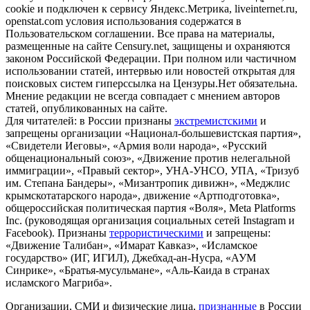
cookie и подключен к сервису Яндекс.Метрика, liveinternet.ru,
openstat.com условия использования содержатся в
Пользовательском соглашении. Все права на материалы,
размещенные на сайте Censury.net, защищены и охраняются
законом Российской Федерации. При полном или частичном
использовании статей, интервью или новостей открытая для
поисковых систем гиперссылка на Цензуры.Нет обязательна.
Мнение редакции не всегда совпадает с мнением авторов
статей, опубликованных на сайте.
Для читателей: в России признаны
экстремистскими
и
запрещены организации «Национал-большевистская партия»,
«Свидетели Иеговы», «Армия воли народа», «Русский
общенациональный союз», «Движение против нелегальной
иммиграции», «Правый сектор», УНА-УНСО, УПА, «Тризуб
им. Степана Бандеры», «Мизантропик дивижн», «Меджлис
крымскотатарского народа», движение «Артподготовка»,
общероссийская политическая партия «Воля», Meta Platforms
Inc. (руководящая организация социальных сетей Instagram и
Facebook). Признаны
террористическими
и запрещены:
«Движение Талибан», «Имарат Кавказ», «Исламское
государство» (ИГ, ИГИЛ), Джебхад-ан-Нусра, «АУМ
Синрике», «Братья-мусульмане», «Аль-Каида в странах
исламского Магриба».
Организации, СМИ и физические лица,
признанные
в России