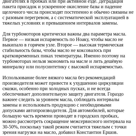
двигателях в пробках или при активной езде. Деградация
пакета присадок и ускоренное окисление базы и падение
щелочного числа происходят постепенно и обычно связаны не
с разовым перегревом, а с систематической эксплуатацией в
тяжелых условиях и превышением интервалов замены.
Для турбомоторов критически важны два параметра масла.
Первое — низкая испаряемость по Ноаку, чтобы масло не
выкипало в горячем узле. Второе — высокая термическая
стабильность базы, чтобы масло не коксовалось при
кратковременных пиках температуры. Именно поэтому на
турбомоторах нельзя экономить на масле и лить дешёвую
минералку или полусинтетику с высокой испаряемостью.
Использование более вязкого масла без рекомендаций
производителя может привести к ухудшению циркуляции
смазки, особенно при холодных пусках, и не всегда
обеспечивает дополнительную защиту двигателя. Гораздо
важнее следить за уровнем масла, соблюдать интервалы
замены и использовать продукцию с необходимыми
допусками автопроизводителя. Для автомобилей, которые
большую часть времени проводят в городских пробках,
можно рассмотреть сокращение межсервисного интервала на
30-50%, поскольку такой режим считается тяжелым с точки
зрения нагрузки на масло, добавил Константин Ершов.