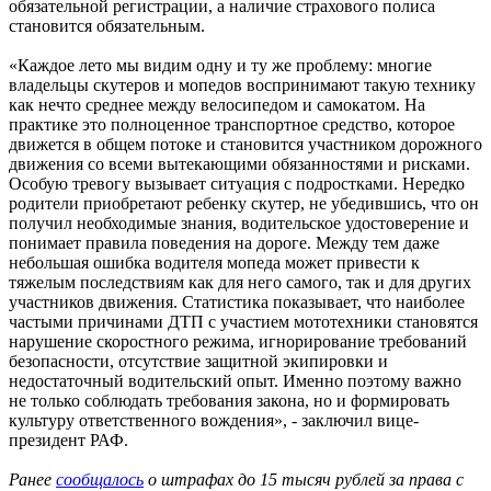
обязательной регистрации, а наличие страхового полиса
становится обязательным.
«Каждое лето мы видим одну и ту же проблему: многие
владельцы скутеров и мопедов воспринимают такую технику
как нечто среднее между велосипедом и самокатом. На
практике это полноценное транспортное средство, которое
движется в общем потоке и становится участником дорожного
движения со всеми вытекающими обязанностями и рисками.
Особую тревогу вызывает ситуация с подростками. Нередко
родители приобретают ребенку скутер, не убедившись, что он
получил необходимые знания, водительское удостоверение и
понимает правила поведения на дороге. Между тем даже
небольшая ошибка водителя мопеда может привести к
тяжелым последствиям как для него самого, так и для других
участников движения. Статистика показывает, что наиболее
частыми причинами ДТП с участием мототехники становятся
нарушение скоростного режима, игнорирование требований
безопасности, отсутствие защитной экипировки и
недостаточный водительский опыт. Именно поэтому важно
не только соблюдать требования закона, но и формировать
культуру ответственного вождения», - заключил вице-
президент РАФ.
Ранее
сообщалось
о штрафах до 15 тысяч рублей за права с