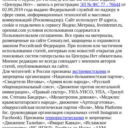
«Цензуры.Нет» - запись о регистрации
ЭЛ № ФС 77 - 76644
от
02.09.2019 года выдано Федеральной службой по надзору в
сфере связи, информационных технологий и массовых
коммуникаций (Роскомнадзор). Сайт использует IP адреса,
cookie и подключен к сервису Яндекс.Метрика, liveinternet.ru,
openstat.com условия использования содержатся в
Пользовательском соглашении. Все права на материалы,
размещенные на сайте Censury.net, защищены и охраняются
законом Российской Федерации. При полном или частичном
использовании статей, интервью или новостей открытая для
поисковых систем гиперссылка на Цензуры.Нет обязательна.
Мнение редакции не всегда совпадает с мнением авторов
статей, опубликованных на сайте.
Для читателей: в России признаны
экстремистскими
и
запрещены организации «Национал-большевистская партия»,
«Свидетели Иеговы», «Армия воли народа», «Русский
общенациональный союз», «Движение против нелегальной
иммиграции», «Правый сектор», УНА-УНСО, УПА, «Тризуб
им. Степана Бандеры», «Мизантропик дивижн», «Меджлис
крымскотатарского народа», движение «Артподготовка»,
общероссийская политическая партия «Воля», Meta Platforms
Inc. (руководящая организация социальных сетей Instagram и
Facebook). Признаны
террористическими
и запрещены:
«Движение Талибан», «Имарат Кавказ», «Исламское
государство» (ИГ, ИГИЛ), Джебхад-ан-Нусра, «АУМ