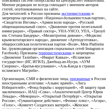
поисковых систем гиперссылка на Цензуры.Нет обязательна.
Мнение редакции не всегда совпадает с мнением авторов
статей, опубликованных на сайте.
Для читателей: в России признаны
экстремистскими
и
запрещены организации «Национал-большевистская партия»,
«Свидетели Иеговы», «Армия воли народа», «Русский
общенациональный союз», «Движение против нелегальной
иммиграции», «Правый сектор», УНА-УНСО, УПА, «Тризуб
им. Степана Бандеры», «Мизантропик дивижн», «Меджлис
крымскотатарского народа», движение «Артподготовка»,
общероссийская политическая партия «Воля», Meta Platforms
Inc. (руководящая организация социальных сетей Instagram и
Facebook). Признаны
террористическими
и запрещены:
«Движение Талибан», «Имарат Кавказ», «Исламское
государство» (ИГ, ИГИЛ), Джебхад-ан-Нусра, «АУМ
Синрике», «Братья-мусульмане», «Аль-Каида в странах
исламского Магриба».
Организации, СМИ и физические лица,
признанные
в России
иностранными агентами: «Альянс врачей», «Лига
Избирателей», «Фонд борьбы с коррупцией», «В защиту прав
заключенных», ИАЦ «Сова», «Аналитический Центр Юрия
Левады», «Мемориал», «Открытый Петербург», «Открытая
Россия», «Гуманитарное действие», «Феникс плюс», «Агора»,
«Голос», «Комитет Солдатских матерей», «Женское