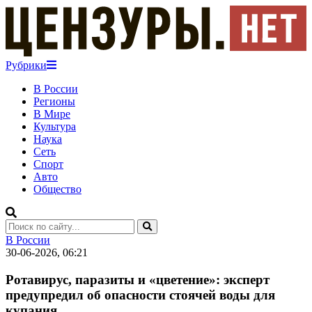
Рубрики
В России
Регионы
В Мире
Культура
Наука
Сеть
Спорт
Авто
Общество
В России
30-06-2026, 06:21
Ротавирус, паразиты и «цветение»: эксперт
предупредил об опасности стоячей воды для
купания