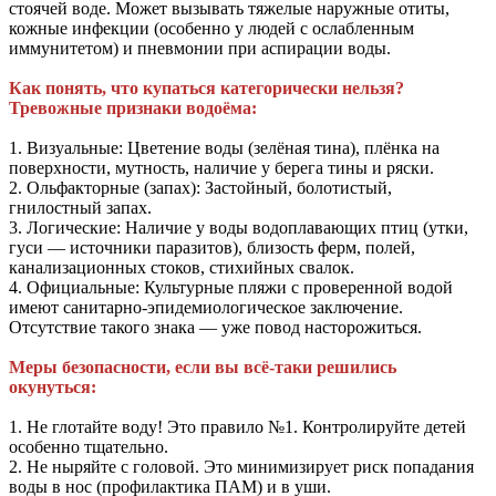
стоячей воде. Может вызывать тяжелые наружные отиты,
кожные инфекции (особенно у людей с ослабленным
иммунитетом) и пневмонии при аспирации воды.
Как понять, что купаться категорически нельзя?
Тревожные признаки водоёма:
1. Визуальные: Цветение воды (зелёная тина), плёнка на
поверхности, мутность, наличие у берега тины и ряски.
2. Ольфакторные (запах): Застойный, болотистый,
гнилостный запах.
3. Логические: Наличие у воды водоплавающих птиц (утки,
гуси — источники паразитов), близость ферм, полей,
канализационных стоков, стихийных свалок.
4. Официальные: Культурные пляжи с проверенной водой
имеют санитарно-эпидемиологическое заключение.
Отсутствие такого знака — уже повод насторожиться.
Меры безопасности, если вы всё-таки решились
окунуться:
1. Не глотайте воду! Это правило №1. Контролируйте детей
особенно тщательно.
2. Не ныряйте с головой. Это минимизирует риск попадания
воды в нос (профилактика ПАМ) и в уши.