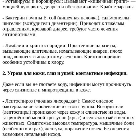
- Ротавирусы и норовирусы: Вызывают «кишечный грипп» —
мощнейшую рвоту, диарею и обезвоживание. Крайне заразны.
- Бактерии группы E. coli (кишечная палочка), сальмонеллы,
шигеллы (возбудители дизентерии): Приводят к тяжёлым
отравлениям, кровавой диарее, требуют часто лечения
антибиотиками.
- Лямблии и криптоспоридии: Простейшие паразиты,
вызывающие длительные, изматывающие диареи, плохо
поддающиеся стандартному лечению. Криптоспоридии
особенно устойчивы к хлору.
2. Угроза для кожи, глаз и ушей: контактные инфекции.
Даже если вы не глотаете воду, инфекции могут проникнуть
через слизистые и микротрещины в коже.
- Лептоспироз («водная лихорадка»): Самое опасное
бактериальное заболевание из этой группы. Возбудители
(лептоспиры) проникают через кожу и слизистые из воды,
загрязнённой мочой грызунов (крыс) и сельскохозяйственных
животных. Симптомы: высокая температура, мышечные боли
(особенно в икрах), желтуха, поражение почек. Без лечения
возможен летальный исход.