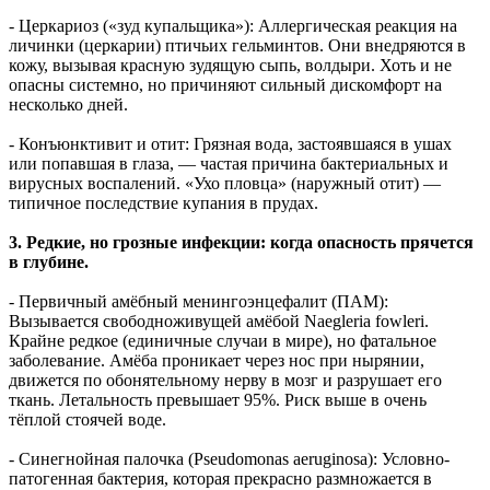
- Церкариоз («зуд купальщика»): Аллергическая реакция на
личинки (церкарии) птичьих гельминтов. Они внедряются в
кожу, вызывая красную зудящую сыпь, волдыри. Хоть и не
опасны системно, но причиняют сильный дискомфорт на
несколько дней.
- Конъюнктивит и отит: Грязная вода, застоявшаяся в ушах
или попавшая в глаза, — частая причина бактериальных и
вирусных воспалений. «Ухо пловца» (наружный отит) —
типичное последствие купания в прудах.
3. Редкие, но грозные инфекции: когда опасность прячется
в глубине.
- Первичный амёбный менингоэнцефалит (ПАМ):
Вызывается свободноживущей амёбой Naegleria fowleri.
Крайне редкое (единичные случаи в мире), но фатальное
заболевание. Амёба проникает через нос при нырянии,
движется по обонятельному нерву в мозг и разрушает его
ткань. Летальность превышает 95%. Риск выше в очень
тёплой стоячей воде.
- Синегнойная палочка (Pseudomonas aeruginosa): Условно-
патогенная бактерия, которая прекрасно размножается в