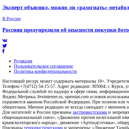
Эксперт объяснил, можно ли «разогнать» метабо
В России
Россиян предупредили об опасности покупки бот
Редакция
Пользовательское соглашение
Политика конфиденциальности
Настоящий ресурс может содержать материалы 18+. Учредитель 
Телефон:+7(4712) 54-15-57. Адрес редакции: 305004, г. Курск, у
Федеральной службой по надзору в сфере связи, информационны
Яндекс.Метрика, liveinternet.ru, openstat.com условия использ
охраняются законом Российской Федерации. При полном или ч
обязательна. Мнение редакции не всегда совпадает с мнением а
Для читателей: в России признаны
экстремистскими
и запреще
общенациональный союз», «Движение против нелегальной им
крымскотатарского народа», движение «Артподготовка», общерос
Признаны
террористическими
и запрещены: «Движение Талибан