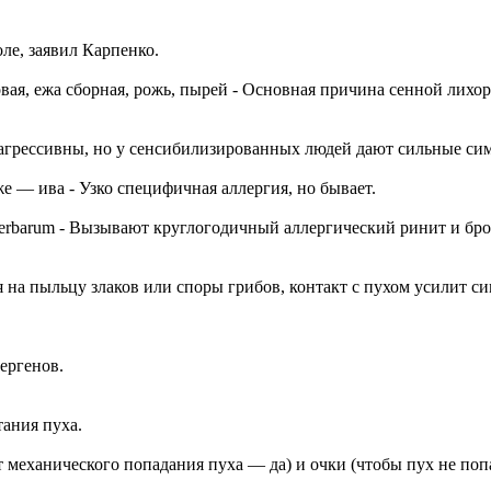
ле, заявил Карпенко.
овая, ежа сборная, рожь, пырей - Основная причина сенной лихо
 агрессивны, но у сенсибилизированных людей дают сильные си
же — ива - Узко специфичная аллергия, но бывает.
ium herbarum - Вызывают круглогодичный аллергический ринит и б
ия на пыльцу злаков или споры грибов, контакт с пухом усилит с
ергенов.
тания пуха.
т механического попадания пуха — да) и очки (чтобы пух не поп