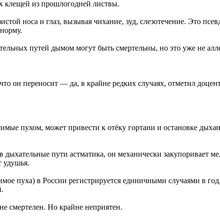
х клещей из прошлогодней листвы.
истой носа и глаз, вызывая чихание, зуд, слезотечение. Это псе
норму.
тельных путей дымом могут быть смертельны, но это уже не алле
 что он переносит — да, в крайне редких случаях, отметил доц
симые пухом, может привести к отёку гортани и остановке дыхани
 в дыхательные пути астматика, он механически закупоривает ме
т удушья.
имое пуха) в России регистрируется единичными случаями в год
.
не смертелен. Но крайне неприятен.