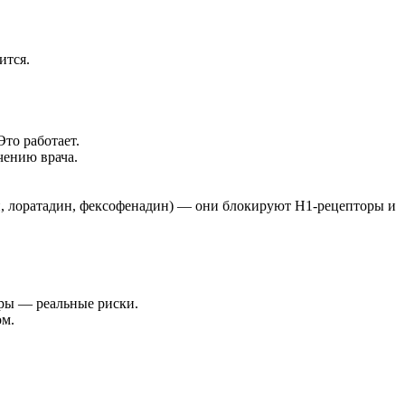
ится.
то работает.
чению врача.
зин, лоратадин, фексофенадин) — они блокируют H1-рецепторы и
ары — реальные риски.
ом.