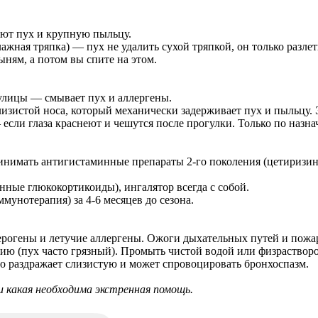
вают пух и крупную пыльцу.
жная тряпка) — пух не удалить сухой тряпкой, он только разлет
ням, а потом вы спите на этом.
 улицы — смывает пух и аллергены.
лизистой носа, который механически задерживает пух и пыльцу. Э
если глаза краснеют и чешутся после прогулки. Только по назна
ь принимать антигистаминные препараты 2-го поколения (цетири
нные глюкокортикоиды), ингалятор всегда с собой.
унотерапия) за 4-6 месяцев до сезона.
церогены и летучие аллергены. Ожоги дыхательных путей и пож
цию (пух часто грязный). Промыть чистой водой или физраствор
то раздражает слизистую и может спровоцировать бронхоспазм.
и какая необходима экстренная помощь.