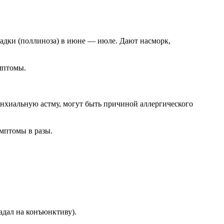
радки (поллиноза) в июне — июле. Дают насморк,
мптомы.
ронхиальную астму, могут быть причиной аллергического
имптомы в разы.
адал на конъюнктиву).