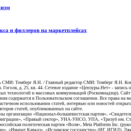
лизм
окса и филлеров на маркетплейсах
СМИ: Томберг Я.Н. / Главный редактор СМИ: Томберг Я.Н. Конта
л. Гоголя, д. 25, кв. 44. Сетевое издание «Цензуры.Нет» - запись
х технологий и массовых коммуникаций (Роскомнадзор). Сайт ис
ования содержатся в Пользовательском соглашении. Все права на 
астичном использовании статей, интервью или новостей открыт
второв статей, опубликованных на сайте.
ны организации «Национал-большевистская партия», «Свидетел
миграции», «Правый сектор», УНА-УНСО, УПА, «Тризуб им. С
сийская политическая партия «Воля», Meta Platforms Inc. (руко
», «Имарат Кавказ», «Исламское государство» (ИГ, ИГИЛ), Дж