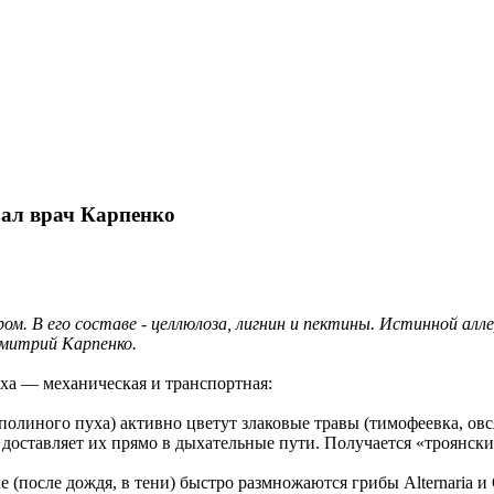
зал врач Карпенко
ром. В его составе - целлюлоза, лигнин и пектины. Истинной ал
Дмитрий Карпенко.
уха — механическая и транспортная:
ополиного пуха) активно цветут злаковые травы (тимофеевка, овс
доставляет их прямо в дыхательные пути. Получается «троянски
е (после дождя, в тени) быстро размножаются грибы Alternaria