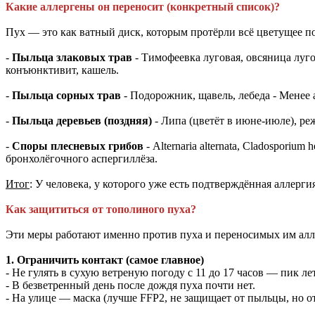
Какие аллергены он переносит (конкретный список)?
Пух — это как ватный диск, которым протёрли всё цветущее по
-
Пыльца злаковых трав
- Тимофеевка луговая, овсяница луг
конъюнктивит, кашель.
-
Пыльца сорных трав
- Подорожник, щавель, лебеда - Менее
-
Пыльца деревьев (поздняя)
- Липа (цветёт в июне-июле), ре
-
Споры плесневых грибов
- Alternaria alternata, Cladospor
бронхолёгочного аспергиллёза.
Итог
: У человека, у которого уже есть подтверждённая аллерг
Как защититься от тополиного пуха?
Эти меры работают именно против пуха и переносимых им алл
1. Ограничить контакт (самое главное)
- Не гулять в сухую ветреную погоду с 11 до 17 часов — пик ле
- В безветренный день после дождя пуха почти нет.
- На улице — маска (лучше FFP2, не защищает от пыльцы, но о