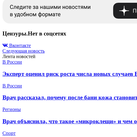
Цензуры.Нет в соцсетях
Вконтакте
Следующая новость
Лента новостей
В России
Эксперт оценил риск роста числа новых случаев 
В России
Врач рассказал, почему после бани кожа станов
Регионы
Врач объяснила, что такое «микроклещи» и чем 
Спорт