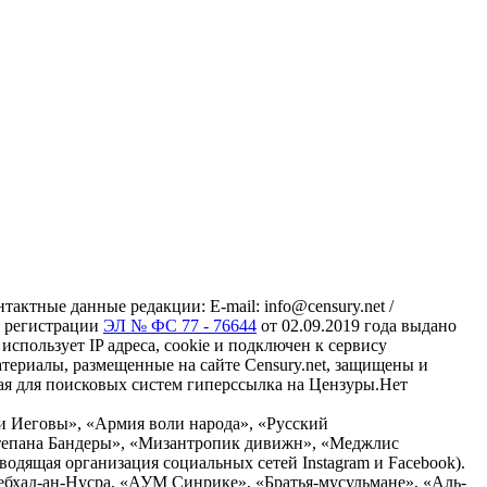
ктные данные редакции: E-mail: info@censury.net /
 о регистрации
ЭЛ № ФС 77 - 76644
от 02.09.2019 года выдано
пользует IP адреса, cookie и подключен к сервису
материалы, размещенные на сайте Censury.net, защищены и
ая для поисковых систем гиперссылка на Цензуры.Нет
и Иеговы», «Армия воли народа», «Русский
тепана Бандеры», «Мизантропик дивижн», «Меджлис
водящая организация социальных сетей Instagram и Facebook).
ебхад-ан-Нусра, «АУМ Синрике», «Братья-мусульмане», «Аль-