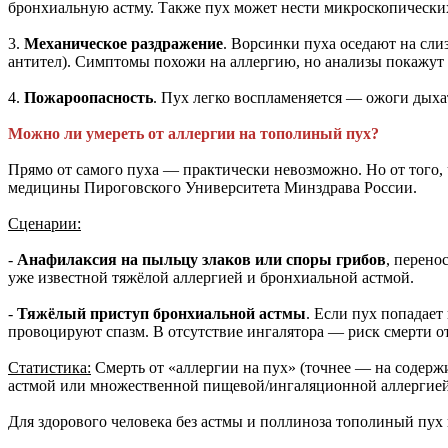
бронхиальную астму. Также пух может нести микроскопически
3.
Механическое раздражение
. Ворсинки пуха оседают на слиз
антител). Симптомы похожи на аллергию, но анализы покажут 
4.
Пожароопасность
. Пух легко воспламеняется — ожоги дыха
Можно ли умереть от аллергии на тополиный пух?
Прямо от самого пуха — практически невозможно. Но от того,
медицины Пироговского Университета Минздрава России.
Сценарии:
-
Анафилаксия на пыльцу злаков или споры грибов
, перено
уже известной тяжёлой аллергией и бронхиальной астмой.
-
Тяжёлый приступ бронхиальной астмы
. Если пух попадает
провоцируют спазм. В отсутствие ингалятора — риск смерти о
Статистика:
Смерть от «аллергии на пух» (точнее — на содерж
астмой или множественной пищевой/ингаляционной аллергией
Для здорового человека без астмы и поллиноза тополиный пух 