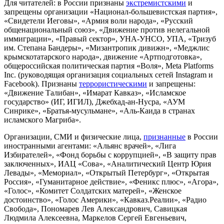
Для читателей: в России признаны
экстремистскими
и
запрещены организации «Национал-большевистская партия»,
«Свидетели Иеговы», «Армия воли народа», «Русский
общенациональный союз», «Движение против нелегальной
иммиграции», «Правый сектор», УНА-УНСО, УПА, «Тризуб
им. Степана Бандеры», «Мизантропик дивижн», «Меджлис
крымскотатарского народа», движение «Артподготовка»,
общероссийская политическая партия «Воля», Meta Platforms
Inc. (руководящая организация социальных сетей Instagram и
Facebook). Признаны
террористическими
и запрещены:
«Движение Талибан», «Имарат Кавказ», «Исламское
государство» (ИГ, ИГИЛ), Джебхад-ан-Нусра, «АУМ
Синрике», «Братья-мусульмане», «Аль-Каида в странах
исламского Магриба».
Организации, СМИ и физические лица,
признанные
в России
иностранными агентами: «Альянс врачей», «Лига
Избирателей», «Фонд борьбы с коррупцией», «В защиту прав
заключенных», ИАЦ «Сова», «Аналитический Центр Юрия
Левады», «Мемориал», «Открытый Петербург», «Открытая
Россия», «Гуманитарное действие», «Феникс плюс», «Агора»,
«Голос», «Комитет Солдатских матерей», «Женское
достоинство», «Голос Америки», «Кавказ.Реалии», «Радио
Свобода», Пономарев Лев Александрович, Савицкая
Людмила Алексеевна, Маркелов Сергей Евгеньевич,