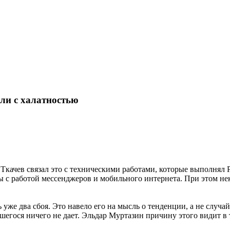
али с халатностью
ачев связал это с техническими работами, которые выполнял Р
ы с работой мессенджеров и мобильного интернета. При этом не
уже два сбоя. Это навело его на мысль о тенденции, а не случ
егося ничего не дает. Эльдар Муртазин причину этого видит в 