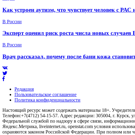
Как устроен аутизм, что чувствует человек с РАС
В России
Эксперт оценил риск роста числа новых случаев 
В России
Врач рассказал, почему после бани кожа станов
Редакция
Пользовательское соглашение
Политика конфиденциальности
Настоящий ресурс может содержать материалы 18+. Учредитель 
Телефон:+7(4712) 54-15-57. Адрес редакции: 305004, г. Курск, у
Федеральной службой по надзору в сфере связи, информационны
Яндекс.Метрика, liveinternet.ru, openstat.com условия использ
охраняются законом Российской Федерации. При полном или ч