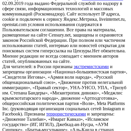
02.09.2019 года выдано Федеральной службой по надзору в
сфере связи, информационных технологий и массовых
коммуникаций (Роскомнадзор). Сайт использует IP адреса,
cookie и подключен к сервису Яндекс.Метрика, liveinternet.ru,
openstat.com условия использования содержатся в
Пользовательском соглашении. Все права на материалы,
размещенные на сайте Censury.net, защищены и охраняются
законом Российской Федерации. При полном или частичном
использовании статей, интервью или новостей открытая для
поисковых систем гиперссылка на Цензуры.Нет обязательна.
Мнение редакции не всегда совпадает с мнением авторов
статей, опубликованных на сайте.
Для читателей: в России признаны
экстремистскими
и
запрещены организации «Национал-большевистская партия»,
«Свидетели Иеговы», «Армия воли народа», «Русский
общенациональный союз», «Движение против нелегальной
иммиграции», «Правый сектор», УНА-УНСО, УПА, «Тризуб
им. Степана Бандеры», «Мизантропик дивижн», «Меджлис
крымскотатарского народа», движение «Артподготовка»,
общероссийская политическая партия «Воля», Meta Platforms
Inc. (руководящая организация социальных сетей Instagram и
Facebook). Признаны
террористическими
и запрещены:
«Движение Талибан», «Имарат Кавказ», «Исламское
государство» (ИГ, ИГИЛ), Джебхад-ан-Нусра, «АУМ
Синрике», «Братья-мусульмане», «Аль-Каида в странах