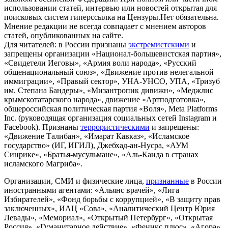
использовании статей, интервью или новостей открытая для
поисковых систем гиперссылка на Цензуры.Нет обязательна.
Мнение редакции не всегда совпадает с мнением авторов
статей, опубликованных на сайте.
Для читателей: в России признаны
экстремистскими
и
запрещены организации «Национал-большевистская партия»,
«Свидетели Иеговы», «Армия воли народа», «Русский
общенациональный союз», «Движение против нелегальной
иммиграции», «Правый сектор», УНА-УНСО, УПА, «Тризуб
им. Степана Бандеры», «Мизантропик дивижн», «Меджлис
крымскотатарского народа», движение «Артподготовка»,
общероссийская политическая партия «Воля», Meta Platforms
Inc. (руководящая организация социальных сетей Instagram и
Facebook). Признаны
террористическими
и запрещены:
«Движение Талибан», «Имарат Кавказ», «Исламское
государство» (ИГ, ИГИЛ), Джебхад-ан-Нусра, «АУМ
Синрике», «Братья-мусульмане», «Аль-Каида в странах
исламского Магриба».
Организации, СМИ и физические лица,
признанные
в России
иностранными агентами: «Альянс врачей», «Лига
Избирателей», «Фонд борьбы с коррупцией», «В защиту прав
заключенных», ИАЦ «Сова», «Аналитический Центр Юрия
Левады», «Мемориал», «Открытый Петербург», «Открытая
Россия», «Гуманитарное действие», «Феникс плюс», «Агора»,