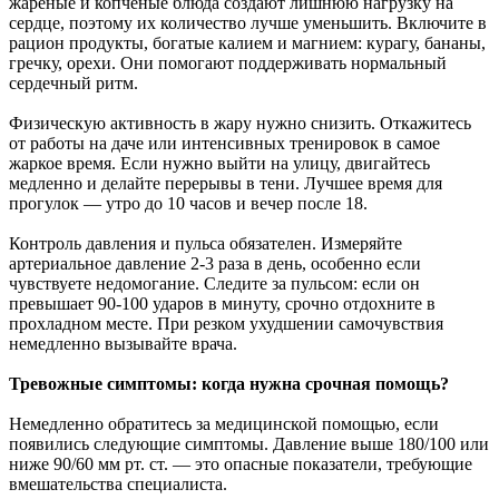
жареные и копченые блюда создают лишнюю нагрузку на
сердце, поэтому их количество лучше уменьшить. Включите в
рацион продукты, богатые калием и магнием: курагу, бананы,
гречку, орехи. Они помогают поддерживать нормальный
сердечный ритм.
Физическую активность в жару нужно снизить. Откажитесь
от работы на даче или интенсивных тренировок в самое
жаркое время. Если нужно выйти на улицу, двигайтесь
медленно и делайте перерывы в тени. Лучшее время для
прогулок — утро до 10 часов и вечер после 18.
Контроль давления и пульса обязателен. Измеряйте
артериальное давление 2-3 раза в день, особенно если
чувствуете недомогание. Следите за пульсом: если он
превышает 90-100 ударов в минуту, срочно отдохните в
прохладном месте. При резком ухудшении самочувствия
немедленно вызывайте врача.
Тревожные симптомы: когда нужна срочная помощь?
Немедленно обратитесь за медицинской помощью, если
появились следующие симптомы. Давление выше 180/100 или
ниже 90/60 мм рт. ст. — это опасные показатели, требующие
вмешательства специалиста.