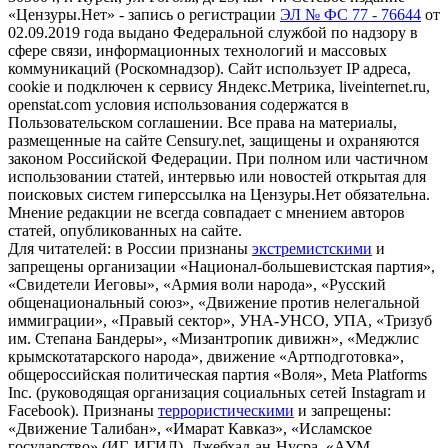
«Цензуры.Нет» - запись о регистрации
ЭЛ № ФС 77 - 76644
от
02.09.2019 года выдано Федеральной службой по надзору в
сфере связи, информационных технологий и массовых
коммуникаций (Роскомнадзор). Сайт использует IP адреса,
cookie и подключен к сервису Яндекс.Метрика, liveinternet.ru,
openstat.com условия использования содержатся в
Пользовательском соглашении. Все права на материалы,
размещенные на сайте Censury.net, защищены и охраняются
законом Российской Федерации. При полном или частичном
использовании статей, интервью или новостей открытая для
поисковых систем гиперссылка на Цензуры.Нет обязательна.
Мнение редакции не всегда совпадает с мнением авторов
статей, опубликованных на сайте.
Для читателей: в России признаны
экстремистскими
и
запрещены организации «Национал-большевистская партия»,
«Свидетели Иеговы», «Армия воли народа», «Русский
общенациональный союз», «Движение против нелегальной
иммиграции», «Правый сектор», УНА-УНСО, УПА, «Тризуб
им. Степана Бандеры», «Мизантропик дивижн», «Меджлис
крымскотатарского народа», движение «Артподготовка»,
общероссийская политическая партия «Воля», Meta Platforms
Inc. (руководящая организация социальных сетей Instagram и
Facebook). Признаны
террористическими
и запрещены:
«Движение Талибан», «Имарат Кавказ», «Исламское
государство» (ИГ, ИГИЛ), Джебхад-ан-Нусра, «АУМ