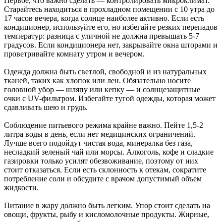
Первое, что важно сделать — контролировать микроклимат.
Старайтесь находиться в прохладном помещении с 10 утра до
17 часов вечера, когда солнце наиболее активно. Если есть
кондиционер, используйте его, но избегайте резких перепадов
температур: разница с уличной не должна превышать 5-7
градусов. Если кондиционера нет, закрывайте окна шторами и
проветривайте комнату утром и вечером.
Одежда должна быть светлой, свободной и из натуральных
тканей, таких как хлопок или лен. Обязательно носите
головной убор — шляпу или кепку — и солнцезащитные
очки с UV-фильтром. Избегайте тугой одежды, которая может
сдавливать шею и грудь.
Соблюдение питьевого режима крайне важно. Пейте 1,5-2
литра воды в день, если нет медицинских ограничений.
Лучше всего подойдут чистая вода, минералка без газа,
несладкий зеленый чай или морсы. Алкоголь, кофе и сладкие
газировки только усилят обезвоживание, поэтому от них
стоит отказаться. Если есть склонность к отекам, сократите
потребление соли и обсудите с врачом допустимый объем
жидкости.
Питание в жару должно быть легким. Упор стоит сделать на
овощи, фрукты, рыбу и кисломолочные продукты. Жирные,