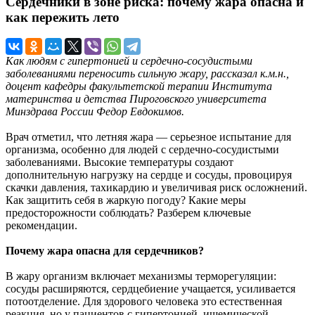
Сердечники в зоне риска: почему жара опасна и
как пережить лето
Как людям с гипертонией и сердечно-сосудистыми
заболеваниями переносить сильную жару, рассказал к.м.н.,
доцент кафедры факультетской терапии Института
материнства и детства Пироговского университета
Минздрава России Федор Евдокимов.
Врач отметил, что летняя жара — серьезное испытание для
организма, особенно для людей с сердечно-сосудистыми
заболеваниями. Высокие температуры создают
дополнительную нагрузку на сердце и сосуды, провоцируя
скачки давления, тахикардию и увеличивая риск осложнений.
Как защитить себя в жаркую погоду? Какие меры
предосторожности соблюдать? Разберем ключевые
рекомендации.
Почему жара опасна для сердечников?
В жару организм включает механизмы терморегуляции:
сосуды расширяются, сердцебиение учащается, усиливается
потоотделение. Для здорового человека это естественная
реакция, но у пациентов с гипертонией, ишемической