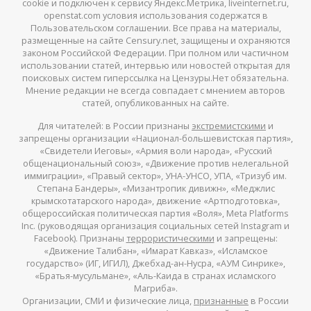
cookie и подключен к сервису Яндекс.Метрика, liveinternet.ru,
openstat.com условия использования содержатся в
Пользовательском соглашении. Все права на материалы,
размещенные на сайте Censury.net, защищены и охраняются
законом Российской Федерации. При полном или частичном
использовании статей, интервью или новостей открытая для
поисковых систем гиперссылка на Цензуры.Нет обязательна.
Мнение редакции не всегда совпадает с мнением авторов
статей, опубликованных на сайте.
Для читателей: в России признаны
экстремистскими
и
запрещены организации «Национал-большевистская партия»,
«Свидетели Иеговы», «Армия воли народа», «Русский
общенациональный союз», «Движение против нелегальной
иммиграции», «Правый сектор», УНА-УНСО, УПА, «Тризуб им.
Степана Бандеры», «Мизантропик дивижн», «Меджлис
крымскотатарского народа», движение «Артподготовка»,
общероссийская политическая партия «Воля», Meta Platforms
Inc. (руководящая организация социальных сетей Instagram и
Facebook). Признаны
террористическими
и запрещены:
«Движение Талибан», «Имарат Кавказ», «Исламское
государство» (ИГ, ИГИЛ), Джебхад-ан-Нусра, «АУМ Синрике»,
«Братья-мусульмане», «Аль-Каида в странах исламского
Магриба».
Организации, СМИ и физические лица,
признанные
в России