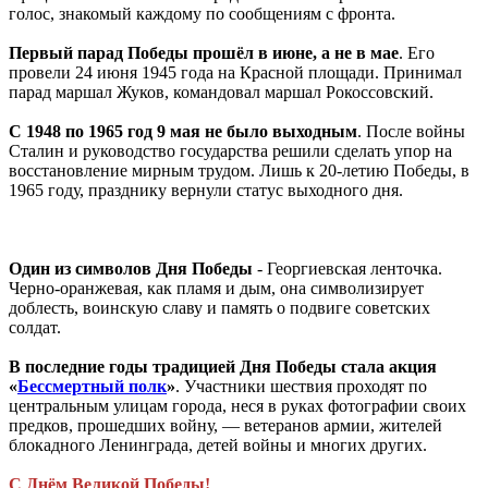
голос, знакомый каждому по сообщениям с фронта.
Первый парад Победы прошёл в июне, а не в мае
. Его
провели 24 июня 1945 года на Красной площади. Принимал
парад маршал Жуков, командовал маршал Рокоссовский.
С 1948 по 1965 год 9 мая не было выходным
. После войны
Сталин и руководство государства решили сделать упор на
восстановление мирным трудом. Лишь к 20-летию Победы, в
1965 году, празднику вернули статус выходного дня.
Один из символов Дня Победы
- Георгиевская ленточка.
Черно-оранжевая, как пламя и дым, она символизирует
доблесть, воинскую славу и память о подвиге советских
солдат.
В последние годы традицией Дня Победы стала акция
«
Бессмертный полк
»
. Участники шествия проходят по
центральным улицам города, неся в руках фотографии своих
предков, прошедших войну, — ветеранов армии, жителей
блокадного Ленинграда, детей войны и многих других.
С Днём Великой Победы!