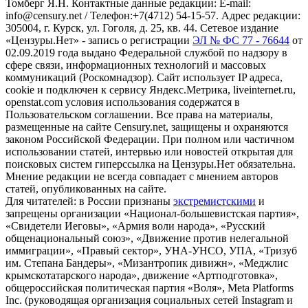
Томберг Я.Н. Контактные данные редакции: E-mail:
info@censury.net / Телефон:+7(4712) 54-15-57. Адрес редакции:
305004, г. Курск, ул. Гоголя, д. 25, кв. 44. Сетевое издание
«Цензуры.Нет» - запись о регистрации
ЭЛ № ФС 77 - 76644
от
02.09.2019 года выдано Федеральной службой по надзору в
сфере связи, информационных технологий и массовых
коммуникаций (Роскомнадзор). Сайт использует IP адреса,
cookie и подключен к сервису Яндекс.Метрика, liveinternet.ru,
openstat.com условия использования содержатся в
Пользовательском соглашении. Все права на материалы,
размещенные на сайте Censury.net, защищены и охраняются
законом Российской Федерации. При полном или частичном
использовании статей, интервью или новостей открытая для
поисковых систем гиперссылка на Цензуры.Нет обязательна.
Мнение редакции не всегда совпадает с мнением авторов
статей, опубликованных на сайте.
Для читателей: в России признаны
экстремистскими
и
запрещены организации «Национал-большевистская партия»,
«Свидетели Иеговы», «Армия воли народа», «Русский
общенациональный союз», «Движение против нелегальной
иммиграции», «Правый сектор», УНА-УНСО, УПА, «Тризуб
им. Степана Бандеры», «Мизантропик дивижн», «Меджлис
крымскотатарского народа», движение «Артподготовка»,
общероссийская политическая партия «Воля», Meta Platforms
Inc. (руководящая организация социальных сетей Instagram и