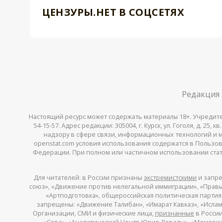
ЦЕНЗУРЫ.НЕТ В СОЦСЕТЯХ
Редакция
Настоящий ресурс может содержать материалы 18+. Учредитель
54-15-57. Адрес редакции: 305004, г. Курск, ул. Гоголя, д. 25
надзору в сфере связи, информационных технологий и мас
openstat.com условия использования содержатся в Пользов
Федерации. При полном или частичном использовании стате
Для читателей: в России признаны
экстремистскими
и запре
союз», «Движение против нелегальной иммиграции», «Правый
«Артподготовка», общероссийская политическая партия «
запрещены: «Движение Талибан», «Имарат Кавказ», «Исламс
Организации, СМИ и физические лица,
признанные
в России