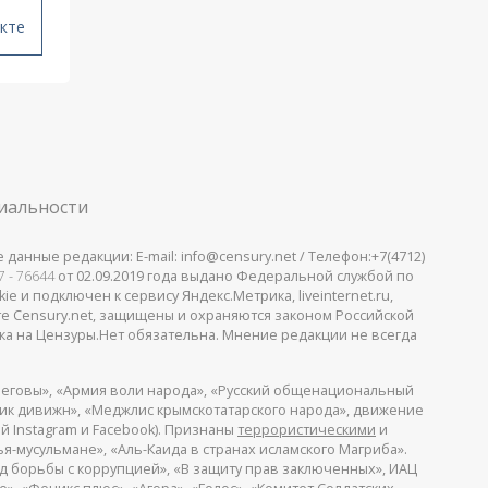
кте
иальности
анные редакции: E-mail: info@censury.net / Телефон:+7(4712)
 - 76644
от 02.09.2019 года выдано Федеральной службой по
 и подключен к сервису Яндекс.Метрика, liveinternet.ru,
те Censury.net, защищены и охраняются законом Российской
ка на Цензуры.Нет обязательна. Мнение редакции не всегда
еговы», «Армия воли народа», «Русский общенациональный
пик дивижн», «Меджлис крымскотатарского народа», движение
й Instagram и Facebook). Признаны
террористическими
и
я-мусульмане», «Аль-Каида в странах исламского Магриба».
д борьбы с коррупцией», «В защиту прав заключенных», ИАЦ