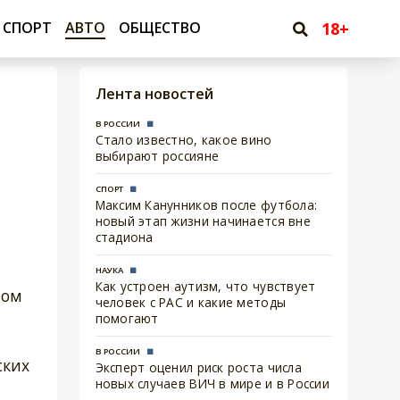
18+
СПОРТ
АВТО
ОБЩЕСТВО
Лента новостей
В РОССИИ
Стало известно, какое вино
выбирают россияне
СПОРТ
Максим Канунников после футбола:
новый этап жизни начинается вне
стадиона
НАУКА
Как устроен аутизм, что чувствует
ном
человек с РАС и какие методы
помогают
В РОССИИ
ских
Эксперт оценил риск роста числа
новых случаев ВИЧ в мире и в России