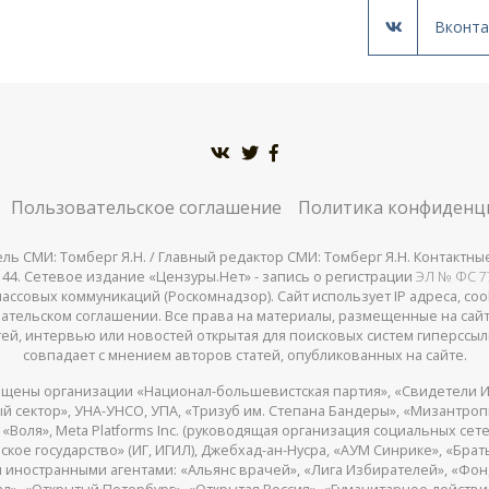
Вконта
Пользовательское соглашение
Политика конфиденц
 СМИ: Томберг Я.Н. / Главный редактор СМИ: Томберг Я.Н. Контактные д
, кв. 44. Сетевое издание «Цензуры.Нет» - запись о регистрации
ЭЛ № ФС 77
совых коммуникаций (Роскомнадзор). Сайт использует IP адреса, cookie
ательском соглашении. Все права на материалы, размещенные на сай
й, интервью или новостей открытая для поисковых систем гиперссыл
совпадает с мнением авторов статей, опубликованных на сайте.
щены организации «Национал-большевистская партия», «Свидетели И
 сектор», УНА-УНСО, УПА, «Тризуб им. Степана Бандеры», «Мизантро
Воля», Meta Platforms Inc. (руководящая организация социальных сете
кое государство» (ИГ, ИГИЛ), Джебхад-ан-Нусра, «АУМ Синрике», «Брать
 иностранными агентами: «Альянс врачей», «Лига Избирателей», «Фон