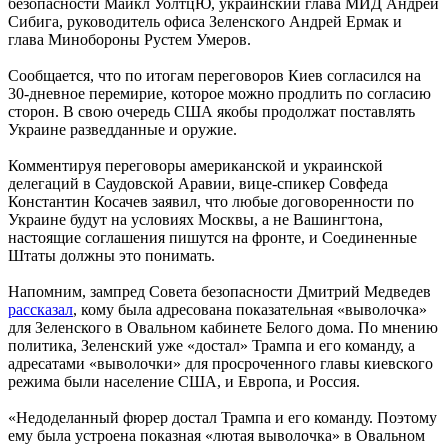
безопасности Майкл УолтцЮ, украинский глава МИД Андрей
Сибига, руководитель офиса Зеленского Андрей Ермак и
глава Минобороны Рустем Умеров.
Сообщается, что по итогам переговоров Киев согласился на
30-дневное перемирие, которое можно продлить по согласию
сторон. В свою очередь США якобы продолжат поставлять
Украине разведданные и оружие.
Комментируя переговоры американской и украинской
делегаций в Саудовской Аравии, вице-спикер Совфеда
Константин Косачев заявил, что любые договоренности по
Украине будут на условиях Москвы, а не Вашингтона,
настоящие соглашения пишутся на фронте, и Соединенные
Штаты должны это понимать.
Напомним, зампред Совета безопасности Дмитрий Медведев
рассказал
, кому была адресована показательная «выволочка»
для Зеленского в Овальном кабинете Белого дома. По мнению
политика, Зеленский уже «достал» Трампа и его команду, а
адресатами «выволочки» для просроченного главы киевского
режима были население США, и Европа, и Россия.
«Недоделанный фюрер достал Трампа и его команду. Поэтому
ему была устроена показная «лютая выволочка» в Овальном