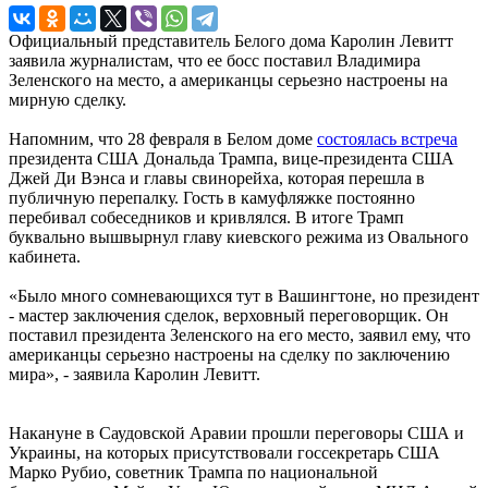
Официальный представитель Белого дома Каролин Левитт
заявила журналистам, что ее босс поставил Владимира
Зеленского на место, а американцы серьезно настроены на
мирную сделку.
Напомним, что 28 февраля в Белом доме
состоялась встреча
президента США Дональда Трампа, вице-президента США
Джей Ди Вэнса и главы свинорейха, которая перешла в
публичную перепалку. Гость в камуфляжке постоянно
перебивал собеседников и кривлялся. В итоге Трамп
буквально вышвырнул главу киевского режима из Овального
кабинета.
«Было много сомневающихся тут в Вашингтоне, но президент
- мастер заключения сделок, верховный переговорщик. Он
поставил президента Зеленского на его место, заявил ему, что
американцы серьезно настроены на сделку по заключению
мира», - заявила Каролин Левитт.
Накануне в Саудовской Аравии прошли переговоры США и
Украины, на которых присутствовали госсекретарь США
Марко Рубио, советник Трампа по национальной