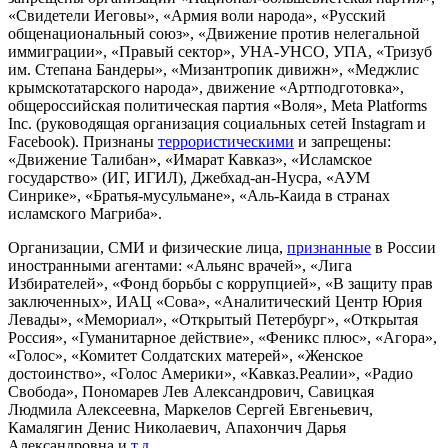
«Свидетели Иеговы», «Армия воли народа», «Русский
общенациональный союз», «Движение против нелегальной
иммиграции», «Правый сектор», УНА-УНСО, УПА, «Тризуб
им. Степана Бандеры», «Мизантропик дивижн», «Меджлис
крымскотатарского народа», движение «Артподготовка»,
общероссийская политическая партия «Воля», Meta Platforms
Inc. (руководящая организация социальных сетей Instagram и
Facebook). Признаны
террористическими
и запрещены:
«Движение Талибан», «Имарат Кавказ», «Исламское
государство» (ИГ, ИГИЛ), Джебхад-ан-Нусра, «АУМ
Синрике», «Братья-мусульмане», «Аль-Каида в странах
исламского Магриба».
Организации, СМИ и физические лица,
признанные
в России
иностранными агентами: «Альянс врачей», «Лига
Избирателей», «Фонд борьбы с коррупцией», «В защиту прав
заключенных», ИАЦ «Сова», «Аналитический Центр Юрия
Левады», «Мемориал», «Открытый Петербург», «Открытая
Россия», «Гуманитарное действие», «Феникс плюс», «Агора»,
«Голос», «Комитет Солдатских матерей», «Женское
достоинство», «Голос Америки», «Кавказ.Реалии», «Радио
Свобода», Пономарев Лев Александрович, Савицкая
Людмила Алексеевна, Маркелов Сергей Евгеньевич,
Камалягин Денис Николаевич, Апахончич Дарья
Александровна и
т.д.