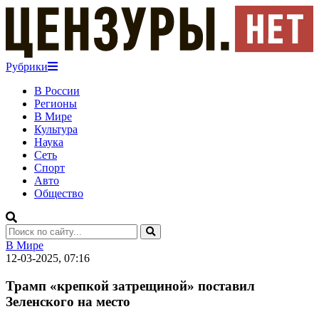
Рубрики
В России
Регионы
В Мире
Культура
Наука
Сеть
Спорт
Авто
Общество
В Мире
12-03-2025, 07:16
Трамп «крепкой затрещиной» поставил
Зеленского на место