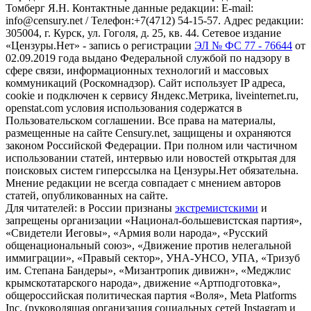
Томберг Я.Н. Контактные данные редакции: E-mail:
info@censury.net / Телефон:+7(4712) 54-15-57. Адрес редакции:
305004, г. Курск, ул. Гоголя, д. 25, кв. 44. Сетевое издание
«Цензуры.Нет» - запись о регистрации
ЭЛ № ФС 77 - 76644
от
02.09.2019 года выдано Федеральной службой по надзору в
сфере связи, информационных технологий и массовых
коммуникаций (Роскомнадзор). Сайт использует IP адреса,
cookie и подключен к сервису Яндекс.Метрика, liveinternet.ru,
openstat.com условия использования содержатся в
Пользовательском соглашении. Все права на материалы,
размещенные на сайте Censury.net, защищены и охраняются
законом Российской Федерации. При полном или частичном
использовании статей, интервью или новостей открытая для
поисковых систем гиперссылка на Цензуры.Нет обязательна.
Мнение редакции не всегда совпадает с мнением авторов
статей, опубликованных на сайте.
Для читателей: в России признаны
экстремистскими
и
запрещены организации «Национал-большевистская партия»,
«Свидетели Иеговы», «Армия воли народа», «Русский
общенациональный союз», «Движение против нелегальной
иммиграции», «Правый сектор», УНА-УНСО, УПА, «Тризуб
им. Степана Бандеры», «Мизантропик дивижн», «Меджлис
крымскотатарского народа», движение «Артподготовка»,
общероссийская политическая партия «Воля», Meta Platforms
Inc. (руководящая организация социальных сетей Instagram и