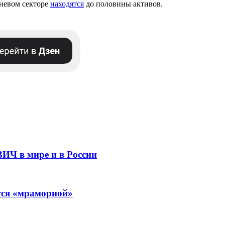
еневом секторе
находятся
до половины активов.
ВИЧ в мире и в России
ится «мраморной»