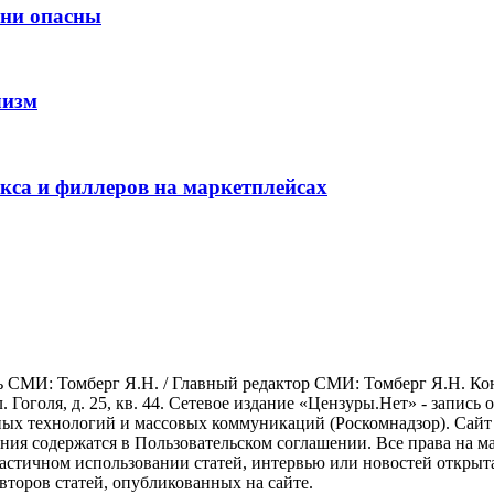
они опасны
лизм
окса и филлеров на маркетплейсах
СМИ: Томберг Я.Н. / Главный редактор СМИ: Томберг Я.Н. Конта
л. Гоголя, д. 25, кв. 44. Сетевое издание «Цензуры.Нет» - запись
х технологий и массовых коммуникаций (Роскомнадзор). Сайт ис
ования содержатся в Пользовательском соглашении. Все права на 
астичном использовании статей, интервью или новостей открыт
второв статей, опубликованных на сайте.