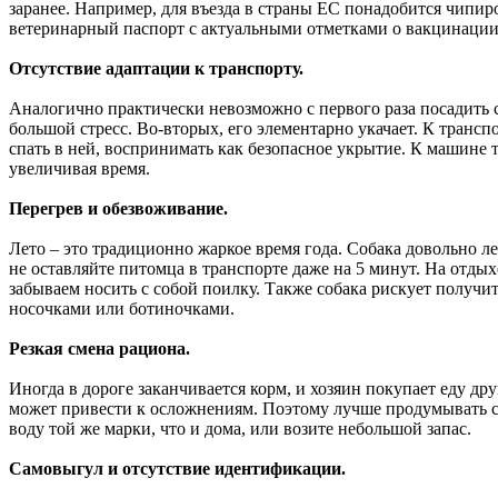
заранее. Например, для въезда в страны ЕС понадобится чипир
ветеринарный паспорт с актуальными отметками о вакцинации –
Отсутствие адаптации к транспорту.
Аналогично практически невозможно с первого раза посадить с
большой стресс. Во-вторых, его элементарно укачает. К трансп
спать в ней, воспринимать как безопасное укрытие. К машине 
увеличивая время.
Перегрев и обезвоживание.
Лето – это традиционно жаркое время года. Собака довольно л
не оставляйте питомца в транспорте даже на 5 минут. На отдых
забываем носить с собой поилку. Также собака рискует получи
носочками или ботиночками.
Резкая смена рациона.
Иногда в дороге заканчивается корм, и хозяин покупает еду др
может привести к осложнениям. Поэтому лучше продумывать с с
воду той же марки, что и дома, или возите небольшой запас.
Самовыгул и отсутствие идентификации.