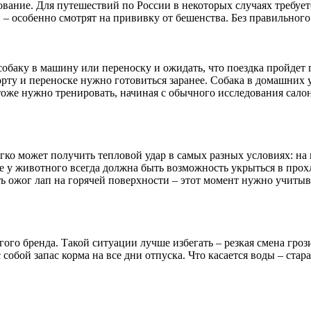
ование. Для путешествий по России в некоторых случаях требуе
 особенно смотрят на прививку от бешенства. Без правильного 
обаку в машину или переноску и ожидать, что поездка пройдет 
орту и переноске нужно готовиться заранее. Собака в домашних 
тоже нужно тренировать, начиная с обычного исследования сало
егко может получить тепловой удар в самых разных условиях: на
е у животного всегда должна быть возможность укрыться в прохл
ть ожог лап на горячей поверхности – этот момент нужно учиты
угого бренда. Такой ситуации лучше избегать – резкая смена гр
обой запас корма на все дни отпуска. Что касается воды – стар