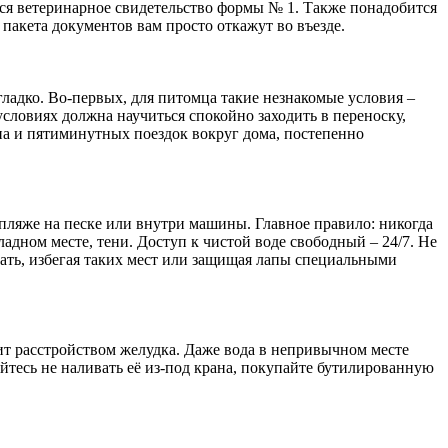
тся ветеринарное свидетельство формы № 1. Также понадобится
пакета документов вам просто откажут во въезде.
гладко. Во-первых, для питомца такие незнакомые условия –
условиях должна научиться спокойно заходить в переноску,
на и пятиминутных поездок вокруг дома, постепенно
 пляже на песке или внутри машины. Главное правило: никогда
адном месте, тени. Доступ к чистой воде свободный – 24/7. Не
вать, избегая таких мест или защищая лапы специальными
озит расстройством желудка. Даже вода в непривычном месте
айтесь не наливать её из-под крана, покупайте бутилированную