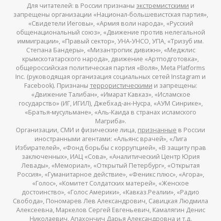
Для читателей: в России признаны
экстремистскими
и
запрещены организации «Национал-большевистская партия»,
«Свидетели Иеговы», «Армия воли народа», «Русский
общенациональный союз», «Движение против нелегальной
иммиграции», «Правый сектор», УНА-УНСО, УПА, «Тризуб им.
Степана Бандеры», «Мизантропик дивижн», «Меджлис
крымскотатарского народа», движение «Артподготовка»,
общероссийская политическая партия «Воля», Meta Platforms
Inc. (руководящая организация социальных сетей Instagram и
Facebook). Признаны
террористическими
и запрещены:
«Движение Талибан», «Имарат Кавказ», «Исламское
государство» (ИГ, ИГИЛ), Джебхад-ан-Нусра, «АУМ Синрике»,
«Братья-мусульмане», «Аль-Каида в странах исламского
Магриба».
Организации, СМИ и физические лица,
признанные
в России
иностранными агентами: «Альянс врачей», «Лига
Избирателей», «Фонд борьбы с коррупцией», «В защиту прав
заключенных», ИАЦ «Сова», «Аналитический Центр Юрия
Левады», «Мемориал», «Открытый Петербург», «Открытая
Россия», «Гуманитарное действие», «Феникс плюс», «Агора»,
«Голос», «Комитет Солдатских матерей», «Женское
достоинство», «Голос Америки», «Кавказ.Реалии», «Радио
Свобода», Пономарев Лев Александрович, Савицкая Людмила
Алексеевна, Маркелов Сергей Евгеньевич, Камалягин Денис
Николаевич, Апахончич Дарья Александровна и
т.д.