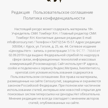
Редакция
Пользовательское соглашение
Политика конфиденциальности
Настоящий ресурс может содержать материалы 18+.
Учредитель СМИ: Томберг Я.Н. / Главный редактор СМИ:
Томберг Я.Н. Контактные данные редакции: E-mail:
info@censury.net / Телефон:+7(4712) 54-15-57. Адрес редакции:
305004, г. Курск, ул. Гоголя, д. 25, кв. 44. Сетевое издание
«Цензуры.Нет» - запись о регистрации
ЭЛ № ФС 77 - 76644
от
02.09.2019 года выдано Федеральной службой по надзору в
сфере связи, информационных технологий и массовых
коммуникаций (Роскомнадзор). Сайт использует IP адреса,
cookie и подключен к сервису Яндекс.Метрика, liveinternet.ru,
openstat.com условия использования содержатся в
Пользовательском соглашении. Все права на материалы,
размещенные на сайте Censury.net, защищены и охраняются
законом Российской Федерации. При полном или частичном
использовании статей, интервью или новостей открытая для
поисковых систем гиперссылка на Цензуры.Нет обязательна.
Мнение редакции не всегда совпадает с мнением авторов
статей, опубликованных на сайте.