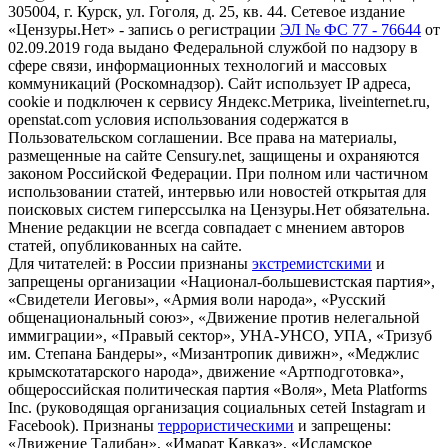
305004, г. Курск, ул. Гоголя, д. 25, кв. 44. Сетевое издание
«Цензуры.Нет» - запись о регистрации
ЭЛ № ФС 77 - 76644
от
02.09.2019 года выдано Федеральной службой по надзору в
сфере связи, информационных технологий и массовых
коммуникаций (Роскомнадзор). Сайт использует IP адреса,
cookie и подключен к сервису Яндекс.Метрика, liveinternet.ru,
openstat.com условия использования содержатся в
Пользовательском соглашении. Все права на материалы,
размещенные на сайте Censury.net, защищены и охраняются
законом Российской Федерации. При полном или частичном
использовании статей, интервью или новостей открытая для
поисковых систем гиперссылка на Цензуры.Нет обязательна.
Мнение редакции не всегда совпадает с мнением авторов
статей, опубликованных на сайте.
Для читателей: в России признаны
экстремистскими
и
запрещены организации «Национал-большевистская партия»,
«Свидетели Иеговы», «Армия воли народа», «Русский
общенациональный союз», «Движение против нелегальной
иммиграции», «Правый сектор», УНА-УНСО, УПА, «Тризуб
им. Степана Бандеры», «Мизантропик дивижн», «Меджлис
крымскотатарского народа», движение «Артподготовка»,
общероссийская политическая партия «Воля», Meta Platforms
Inc. (руководящая организация социальных сетей Instagram и
Facebook). Признаны
террористическими
и запрещены:
«Движение Талибан», «Имарат Кавказ», «Исламское