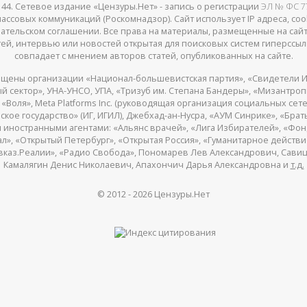
, кв. 44. Сетевое издание «Цензуры.Нет» - запись о регистрации
ЭЛ № ФС 77
совых коммуникаций (Роскомнадзор). Сайт использует IP адреса, cookie
ательском соглашении. Все права на материалы, размещенные на сай
й, интервью или новостей открытая для поисковых систем гиперссыл
совпадает с мнением авторов статей, опубликованных на сайте.
щены организации «Национал-большевистская партия», «Свидетели И
 сектор», УНА-УНСО, УПА, «Тризуб им. Степана Бандеры», «Мизантро
Воля», Meta Platforms Inc. (руководящая организация социальных сете
кое государство» (ИГ, ИГИЛ), Джебхад-ан-Нусра, «АУМ Синрике», «Брать
 иностранными агентами: «Альянс врачей», «Лига Избирателей», «Фон
, «Открытый Петербург», «Открытая Россия», «Гуманитарное действие»
авказ.Реалии», «Радио Свобода», Пономарев Лев Александрович, Сав
Камалягин Денис Николаевич, Апахончич Дарья Александровна и
т.д.
© 2012 -
2026
Цензуры.Нет