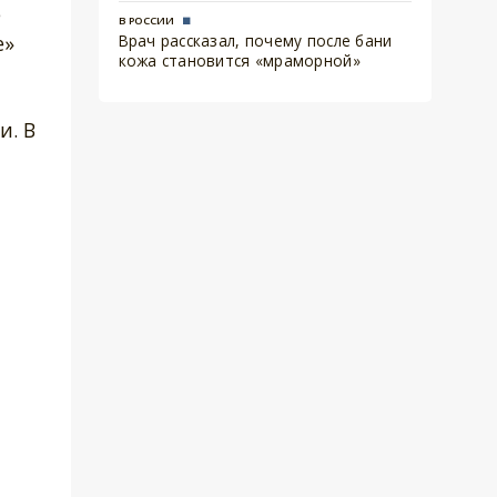
е
В РОССИИ
е»
Врач рассказал, почему после бани
кожа становится «мраморной»
и. В