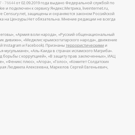
 - 76644
от 02.09.2019 года выдано Федеральной службой по
 и подключен к сервису Яндекс.Метрика, liveinternet.ru,
те Censury.net, защищены и охраняются законом Российской
ка на Цензуры.Нет обязательна. Мнение редакции не всегда
еговы», «Армия воли народа», «Русский общенациональный
пик дивижн», «Меджлис крымскотатарского народа», движение
й Instagram и Facebook). Признаны
террористическими
и
я-мусульмане», «Аль-Каида в странах исламского Магриба».
д борьбы с коррупцией», «В защиту прав заключенных», ИАЦ
, «Феникс плюс», «Агора», «Голос», «Комитет Солдатских
ицкая Людмила Алексеевна, Маркелов Сергей Евгеньевич,