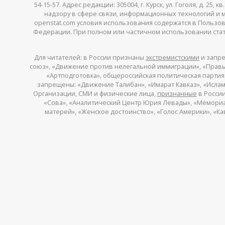
54-15-57. Адрес редакции: 305004, г. Курск, ул. Гоголя, д. 25
надзору в сфере связи, информационных технологий и мас
openstat.com условия использования содержатся в Пользов
Федерации. При полном или частичном использовании стате
Для читателей: в России признаны
экстремистскими
и запре
союз», «Движение против нелегальной иммиграции», «Правый
«Артподготовка», общероссийская политическая партия «
запрещены: «Движение Талибан», «Имарат Кавказ», «Исламс
Организации, СМИ и физические лица,
признанные
в России
«Сова», «Аналитический Центр Юрия Левады», «Мемориал»
матерей», «Женское достоинство», «Голос Америки», «К