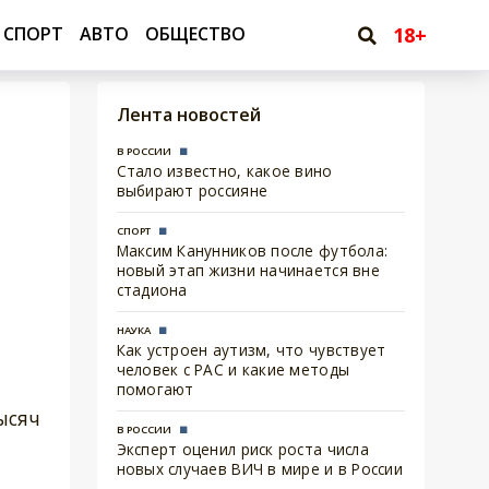
18+
СПОРТ
АВТО
ОБЩЕСТВО
Лента новостей
В РОССИИ
Стало известно, какое вино
выбирают россияне
СПОРТ
Максим Канунников после футбола:
новый этап жизни начинается вне
стадиона
НАУКА
Как устроен аутизм, что чувствует
человек с РАС и какие методы
помогают
ысяч
В РОССИИ
Эксперт оценил риск роста числа
новых случаев ВИЧ в мире и в России