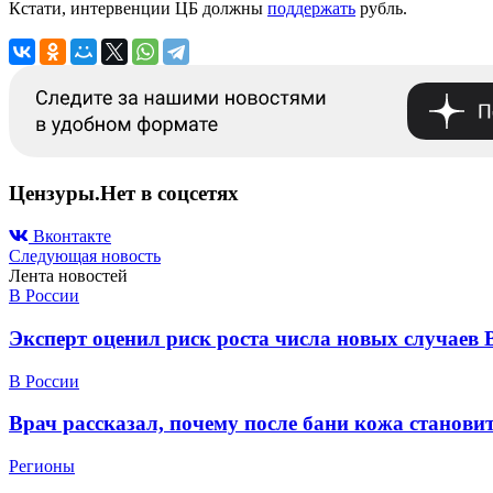
Кстати, интервенции ЦБ должны
поддержать
рубль.
Цензуры.Нет в соцсетях
Вконтакте
Следующая новость
Лента новостей
В России
Эксперт оценил риск роста числа новых случаев 
В России
Врач рассказал, почему после бани кожа станов
Регионы