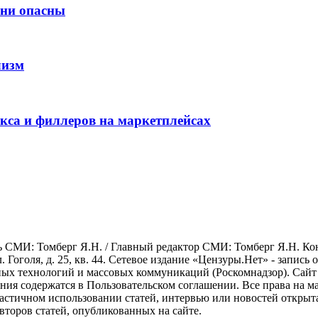
они опасны
лизм
окса и филлеров на маркетплейсах
СМИ: Томберг Я.Н. / Главный редактор СМИ: Томберг Я.Н. Конта
л. Гоголя, д. 25, кв. 44. Сетевое издание «Цензуры.Нет» - запись
х технологий и массовых коммуникаций (Роскомнадзор). Сайт ис
ования содержатся в Пользовательском соглашении. Все права на 
астичном использовании статей, интервью или новостей открыт
второв статей, опубликованных на сайте.