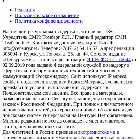
Редакция
Пользовательское соглашение
Политика конфиденциальности
Настоящий ресурс может содержать материалы 18+.
Учредитель СМИ: Томберг Я.Н. / Главный редактор СМИ:
Томберг Я.Н. Контактные данные редакции: E-mail:
info@censury.net / Телефон:+7(4712) 54-15-57. Адрес редакции:
305004, г. Курск, ул. Гоголя, д. 25, кв. 44. Сетевое издание
«Цензуры.Нет» - запись о регистрации
ЭЛ № ФС 77 - 76644
от
02.09.2019 года выдано Федеральной службой по надзору в
сфере связи, информационных технологий и массовых
коммуникаций (Роскомнадзор). Сайт использует IP адреса,
cookie и подключен к сервису Яндекс.Метрика, liveinternet.ru,
openstat.com условия использования содержатся в
Пользовательском соглашении. Все права на материалы,
размещенные на сайте Censury.net, защищены и охраняются
законом Российской Федерации. При полном или частичном
использовании статей, интервью или новостей открытая для
поисковых систем гиперссылка на Цензуры.Нет обязательна.
Мнение редакции не всегда совпадает с мнением авторов
статей, опубликованных на сайте.
Для читателей: в России признаны
экстремистскими
и
запрещены организации «Национал-большевистская партия»,