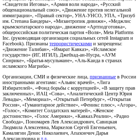
«Свидетели Иеговы», «Армия воли народа», «Русский
общенациональный союз», «Движение против нелегальной
иммиграции», «Правый сектор», УНА-УНСО, УПА, «Тризуб
им. Степана Бандеры», «Мизантропик дивижн», «Меджлис
крымскотатарского народа», движение «Артподготовка»,
общероссийская политическая партия «Воля», Meta Platforms
Inc. (руководящая организация социальных сетей Instagram и
Facebook). Признаны
террористическими
и запрещены:
«Движение Талибан», «Имарат Кавказ», «Исламское
государство» (ИГ, ИГИЛ), Джебхад-ан-Нусра, «АУМ
Синрике», «Братья-мусульмане», «Аль-Каида в странах
исламского Магриба».
Организации, СМИ и физические лица,
признанные
в России
иностранными агентами: «Альянс врачей», «Лига
Избирателей», «Фонд борьбы с коррупцией», «В защиту прав
заключенных», ИАЦ «Сова», «Аналитический Центр Юрия
Левады», «Мемориал», «Открытый Петербург», «Открытая
Россия», «Гуманитарное действие», «Феникс плюс», «Агора»,
«Голос», «Комитет Солдатских матерей», «Женское
достоинство», «Голос Америки», «Кавказ.Реалии», «Радио
Свобода», Пономарев Лев Александрович, Савицкая
Людмила Алексеевна, Маркелов Сергей Евгеньевич,
Камалягин Денис Николаевич, Апахончич Дарья
Александровна и
т.д.