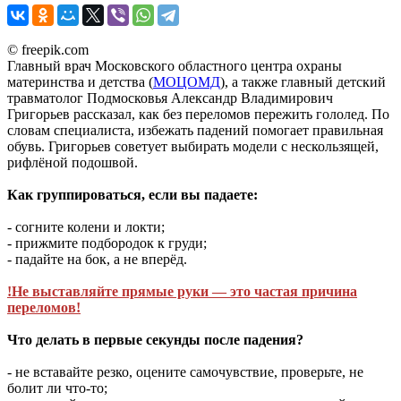
© freepik.com
Главный врач Московского областного центра охраны
материнства и детства (
МОЦОМД
), а также главный детский
травматолог Подмосковья Александр Владимирович
Григорьев рассказал, как без переломов пережить гололед. По
словам специалиста, избежать падений помогает правильная
обувь. Григорьев советует выбирать модели с нескользящей,
рифлёной подошвой.
Как группироваться, если вы падаете:
- согните колени и локти;
- прижмите подбородок к груди;
- падайте на бок, а не вперёд.
!Не выставляйте прямые руки — это частая причина
переломов!
Что делать в первые секунды после падения?
- не вставайте резко, оцените самочувствие, проверьте, не
болит ли что-то;