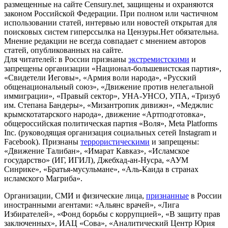
размещенные на сайте Censury.net, защищены и охраняются
законом Российской Федерации. При полном или частичном
использовании статей, интервью или новостей открытая для
поисковых систем гиперссылка на Цензуры.Нет обязательна.
Мнение редакции не всегда совпадает с мнением авторов
статей, опубликованных на сайте.
Для читателей: в России признаны
экстремистскими
и
запрещены организации «Национал-большевистская партия»,
«Свидетели Иеговы», «Армия воли народа», «Русский
общенациональный союз», «Движение против нелегальной
иммиграции», «Правый сектор», УНА-УНСО, УПА, «Тризуб
им. Степана Бандеры», «Мизантропик дивижн», «Меджлис
крымскотатарского народа», движение «Артподготовка»,
общероссийская политическая партия «Воля», Meta Platforms
Inc. (руководящая организация социальных сетей Instagram и
Facebook). Признаны
террористическими
и запрещены:
«Движение Талибан», «Имарат Кавказ», «Исламское
государство» (ИГ, ИГИЛ), Джебхад-ан-Нусра, «АУМ
Синрике», «Братья-мусульмане», «Аль-Каида в странах
исламского Магриба».
Организации, СМИ и физические лица,
признанные
в России
иностранными агентами: «Альянс врачей», «Лига
Избирателей», «Фонд борьбы с коррупцией», «В защиту прав
заключенных», ИАЦ «Сова», «Аналитический Центр Юрия