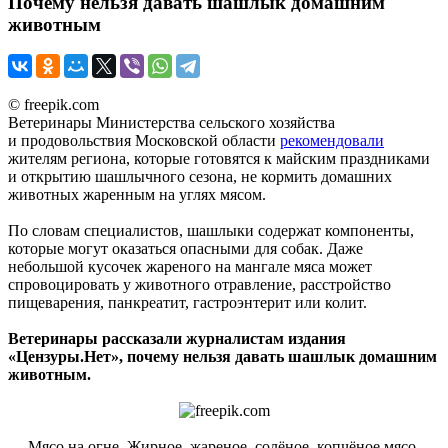
Почему нельзя давать шашлык домашним
животным
© freepik.com
Ветеринары Министерства сельского хозяйства
и продовольствия Московской области
рекомендовали
жителям региона, которые готовятся к майским праздниками
и открытию шашлычного сезона, не кормить домашних
животных жаренным на углях мясом.
По словам специалистов, шашлыки содержат компоненты,
которые могут оказаться опасными для собак. Даже
небольшой кусочек жареного на мангале мяса может
спровоцировать у животного отравление, расстройство
пищеварения, панкреатит, гастроэнтерит или колит.
Ветеринары рассказали журналистам издания
«Цензуры.Нет», почему нельзя давать шашлык домашним
животным.
— Мясо на огне. Жирное, жареное, солёное, копчёное мясо