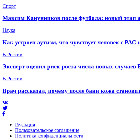
Спорт
Максим Канунников после футбола: новый этап ж
Наука
Как устроен аутизм, что чувствует человек с РАС
В России
Эксперт оценил риск роста числа новых случаев 
В России
Врач рассказал, почему после бани кожа станов
Редакция
Пользовательское соглашение
Политика конфиденциальности