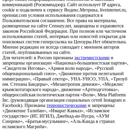
коммуникаций (Роскомнадзор). Сайт использует IP адреса,
cookie и подключен к сервису Яндекс.Метрика, liveinternet.ru,
openstat.com условия использования содержатся в
Пользовательском соглашении. Все права на материалы,
размещенные на сайте Censury.net, защищены и охраняются
законом Российской Федерации. При полном или частичном
использовании статей, интервью или новостей открытая для
поисковых систем гиперссылка на Цензуры.Нет обязательна.
Мнение редакции не всегда совпадает с мнением авторов
статей, опубликованных на сайте.
Для читателей: в России признаны
экстремистскими
и
запрещены организации «Национал-большевистская партия»,
«Свидетели Иеговы», «Армия воли народа», «Русский
общенациональный союз», «Движение против нелегальной
иммиграции», «Правый сектор», УНА-УНСО, УПА, «Тризуб
им. Степана Бандеры», «Мизантропик дивижн», «Меджлис
крымскотатарского народа», движение «Артподготовка»,
общероссийская политическая партия «Воля», Meta Platforms
Inc. (руководящая организация социальных сетей Instagram и
Facebook). Признаны
террористическими
и запрещены:
«Движение Талибан», «Имарат Кавказ», «Исламское
государство» (ИГ, ИГИЛ), Джебхад-ан-Нусра, «АУМ
Синрике», «Братья-мусульмане», «Аль-Каида в странах
исламского Магриба».