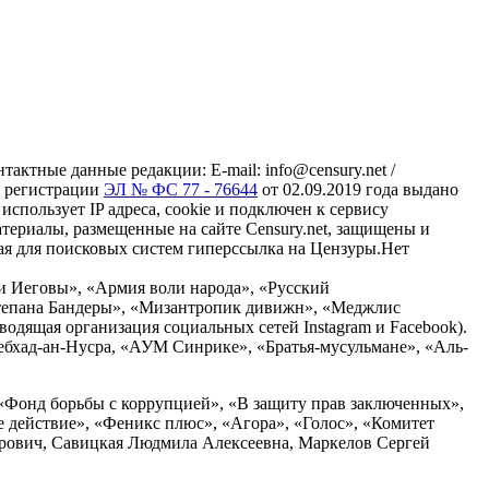
ктные данные редакции: E-mail: info@censury.net /
 о регистрации
ЭЛ № ФС 77 - 76644
от 02.09.2019 года выдано
пользует IP адреса, cookie и подключен к сервису
материалы, размещенные на сайте Censury.net, защищены и
ая для поисковых систем гиперссылка на Цензуры.Нет
и Иеговы», «Армия воли народа», «Русский
тепана Бандеры», «Мизантропик дивижн», «Меджлис
водящая организация социальных сетей Instagram и Facebook).
ебхад-ан-Нусра, «АУМ Синрике», «Братья-мусульмане», «Аль-
«Фонд борьбы с коррупцией», «В защиту прав заключенных»,
действие», «Феникс плюс», «Агора», «Голос», «Комитет
дрович, Савицкая Людмила Алексеевна, Маркелов Сергей