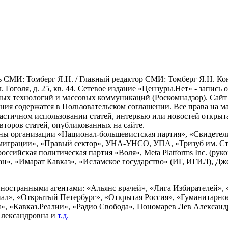
СМИ: Томберг Я.Н. / Главный редактор СМИ: Томберг Я.Н. Конта
л. Гоголя, д. 25, кв. 44. Сетевое издание «Цензуры.Нет» - запись
х технологий и массовых коммуникаций (Роскомнадзор). Сайт ис
ования содержатся в Пользовательском соглашении. Все права на 
астичном использовании статей, интервью или новостей открыт
второв статей, опубликованных на сайте.
ны организации «Национал-большевистская партия», «Свидетел
миграции», «Правый сектор», УНА-УНСО, УПА, «Тризуб им. С
сийская политическая партия «Воля», Meta Platforms Inc. (руко
», «Имарат Кавказ», «Исламское государство» (ИГ, ИГИЛ), Дж
ностранными агентами: «Альянс врачей», «Лига Избирателей», 
», «Открытый Петербург», «Открытая Россия», «Гуманитарное 
и», «Кавказ.Реалии», «Радио Свобода», Пономарев Лев Алексан
Александровна и
т.д.