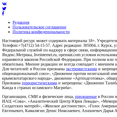
Редакция
Пользовательское соглашение
Политика конфиденциальности
Настоящий ресурс может содержать материалы 18+. Учредитель 
Телефон:+7(4712) 54-15-57. Адрес редакции: 305004, г. Курск, у
Федеральной службой по надзору в сфере связи, информационны
Яндекс.Метрика, liveinternet.ru, openstat.com условия использ
охраняются законом Российской Федерации. При полном или ч
обязательна. Мнение редакции не всегда совпадает с мнением а
Для читателей: в России признаны
экстремистскими
и запреще
общенациональный союз», «Движение против нелегальной им
крымскотатарского народа», движение «Артподготовка», общерос
Признаны
террористическими
и запрещены: «Движение Талибан
Каида в странах исламского Магриба».
Организации, СМИ и физические лица,
признанные
в России и
ИАЦ «Сова», «Аналитический Центр Юрия Левады», «Мемориал
Солдатских матерей», «Женское достоинство», «Голос Америк
Евгеньевич, Камалягин Денис Николаевич, Апахончич Дарья 