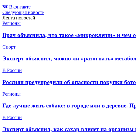
Вконтакте
Следующая новость
Лента новостей
Регионы
Врач объяснила, что такое «микроклещи» и чем 
Спорт
Эксперт объяснил, можно ли «разогнать» метабо
В России
Россиян предупредили об опасности покупки бот
Регионы
Где лучше жить собаке: в городе или в деревне. 
В России
Эксперт объяснил, как сахар влияет на организм 