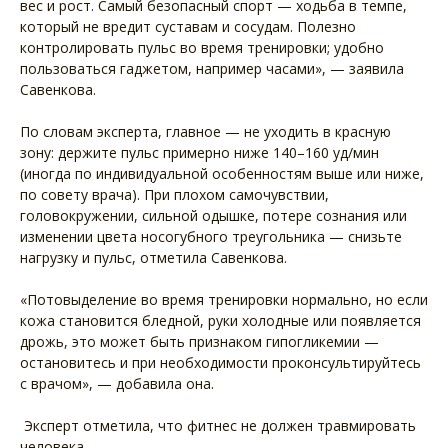
вес и рост. Самый безопасный спорт — ходьба в темпе,
который не вредит суставам и сосудам. Полезно
контролировать пульс во время тренировки; удобно
пользоваться гаджетом, например часами», — заявила
Савенкова.
По словам эксперта, главное — не уходить в красную
зону: держите пульс примерно ниже 140–160 уд/мин
(иногда по индивидуальной особенностям выше или ниже,
по совету врача). При плохом самочувствии,
головокружении, сильной одышке, потере сознания или
изменении цвета носогубного треугольника — снизьте
нагрузку и пульс, отметила Савенкова.
«Потовыделение во время тренировки нормально, но если
кожа становится бледной, руки холодные или появляется
дрожь, это может быть признаком гипогликемии —
остановитесь и при необходимости проконсультируйтесь
с врачом», — добавила она.
Эксперт отметила, что фитнес не должен травмировать
человека.