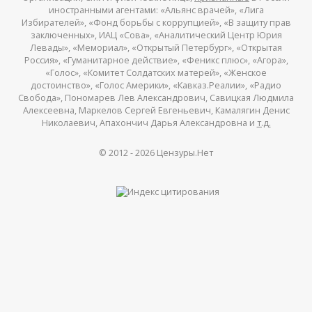
иностранными агентами: «Альянс врачей», «Лига
Избирателей», «Фонд борьбы с коррупцией», «В защиту прав
заключенных», ИАЦ «Сова», «Аналитический Центр Юрия
Левады», «Мемориал», «Открытый Петербург», «Открытая
Россия», «Гуманитарное действие», «Феникс плюс», «Агора»,
«Голос», «Комитет Солдатских матерей», «Женское
достоинство», «Голос Америки», «Кавказ.Реалии», «Радио
Свобода», Пономарев Лев Александрович, Савицкая Людмила
Алексеевна, Маркелов Сергей Евгеньевич, Камалягин Денис
Николаевич, Апахончич Дарья Александровна и
т.д.
© 2012 -
2026
Цензуры.Нет