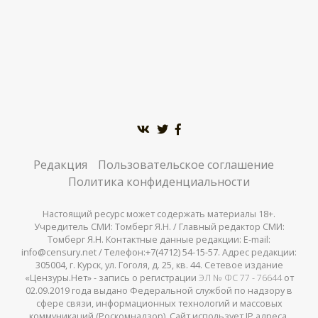
Редакция
Пользовательское соглашение
Политика конфиденциальности
Настоящий ресурс может содержать материалы 18+.
Учредитель СМИ: Томберг Я.Н. / Главный редактор СМИ:
Томберг Я.Н. Контактные данные редакции: E-mail:
info@censury.net / Телефон:+7(4712) 54-15-57. Адрес редакции:
305004, г. Курск, ул. Гоголя, д. 25, кв. 44. Сетевое издание
«Цензуры.Нет» - запись о регистрации
ЭЛ № ФС 77 - 76644
от
02.09.2019 года выдано Федеральной службой по надзору в
сфере связи, информационных технологий и массовых
коммуникаций (Роскомнадзор). Сайт использует IP адреса,