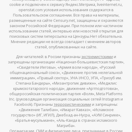
cookie и подключен к сервису Яндекс.Метрика, liveinternet.ru,
openstat.com условия использования содержатся в
Пользовательском соглашении. Все права на материалы,
размещенные на сайте Censury.net, защищены и охраняются
законом Российской Федерации. При полном или частичном
использовании статей, интервью или новостей открытая для
поисковых систем гиперссылка на Цензуры.Нет обязательна.
Мнение редакции не всегда совпадает с мнением авторов
статей, опубликованных на сайте.
Для читателей: в России признаны
экстремистскими
и
запрещены организации «Национал-большевистская партия»,
«Свидетели Иеговы», «Армия воли народа», «Русский
общенациональный союз», «Движение против нелегальной
иммиграции», «Правый сектор», УНА-УНСО, УПА, «Тризуб им.
Степана Бандеры», «Мизантропик дивижн», «Меджлис
крымскотатарского народа», движение «Артподготовка»,
общероссийская политическая партия «Воля», Meta Platforms
Inc. (руководящая организация социальных сетей Instagram и
Facebook). Признаны
террористическими
и запрещены:
«Движение Талибан», «Имарат Кавказ», «Исламское
государство» (ИГ, ИГИЛ), Джебхад-ан-Нусра, «АУМ Синрике»,
«Братья-мусульмане», «Аль-Каида в странах исламского
Магриба».
Организации, СМИ и физические лица,
признанные
в России