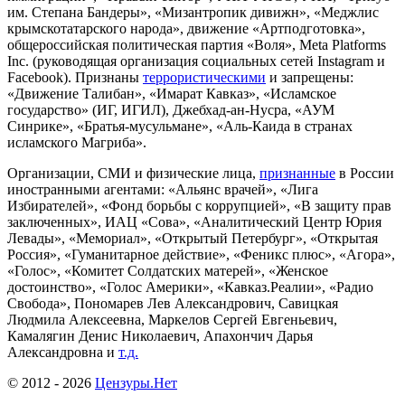
им. Степана Бандеры», «Мизантропик дивижн», «Меджлис
крымскотатарского народа», движение «Артподготовка»,
общероссийская политическая партия «Воля», Meta Platforms
Inc. (руководящая организация социальных сетей Instagram и
Facebook). Признаны
террористическими
и запрещены:
«Движение Талибан», «Имарат Кавказ», «Исламское
государство» (ИГ, ИГИЛ), Джебхад-ан-Нусра, «АУМ
Синрике», «Братья-мусульмане», «Аль-Каида в странах
исламского Магриба».
Организации, СМИ и физические лица,
признанные
в России
иностранными агентами: «Альянс врачей», «Лига
Избирателей», «Фонд борьбы с коррупцией», «В защиту прав
заключенных», ИАЦ «Сова», «Аналитический Центр Юрия
Левады», «Мемориал», «Открытый Петербург», «Открытая
Россия», «Гуманитарное действие», «Феникс плюс», «Агора»,
«Голос», «Комитет Солдатских матерей», «Женское
достоинство», «Голос Америки», «Кавказ.Реалии», «Радио
Свобода», Пономарев Лев Александрович, Савицкая
Людмила Алексеевна, Маркелов Сергей Евгеньевич,
Камалягин Денис Николаевич, Апахончич Дарья
Александровна и
т.д.
© 2012 -
2026
Цензуры.Нет