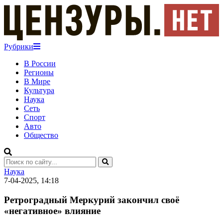
Рубрики
В России
Регионы
В Мире
Культура
Наука
Сеть
Спорт
Авто
Общество
Наука
7-04-2025, 14:18
Ретроградный Меркурий закончил своё
«негативное» влияние