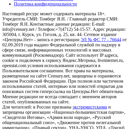
Политика конфиденциальности
Настоящий ресурс может содержать материалы 18+.
Учредитель СМИ: Томберг Я.Н. / Главный редактор СМИ:
Томберг Я.Н. Контактные данные редакции: E-mail:
info@censury.net / Телефон:+7(4712) 54-15-57. Адрес редакции:
305004, г. Курск, ул. Гоголя, д. 25, кв. 44. Сетевое издание
«Цензуры.Нет» - запись о регистрации
ЭЛ № ФС 77 - 76644
от
02.09.2019 года выдано Федеральной службой по надзору в
сфере связи, информационных технологий и массовых
коммуникаций (Роскомнадзор). Сайт использует IP адреса,
cookie и подключен к сервису Яндекс.Метрика, liveinternet.ru,
openstat.com условия использования содержатся в
Пользовательском соглашении. Все права на материалы,
размещенные на сайте Censury.net, защищены и охраняются
законом Российской Федерации. При полном или частичном
использовании статей, интервью или новостей открытая для
поисковых систем гиперссылка на Цензуры.Нет обязательна.
Мнение редакции не всегда совпадает с мнением авторов
статей, опубликованных на сайте.
Для читателей: в России признаны
экстремистскими
и
запрещены организации «Национал-большевистская партия»,
«Свидетели Иеговы», «Армия воли народа», «Русский
общенациональный союз», «Движение против нелегальной
иммиграции», «Правый сектор», УНА-УНСО, УПА, «Тризуб