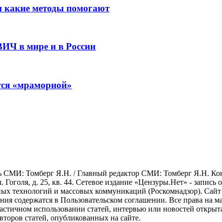
 и какие методы помогают
ВИЧ в мире и в России
ится «мраморной»
СМИ: Томберг Я.Н. / Главный редактор СМИ: Томберг Я.Н. Конта
л. Гоголя, д. 25, кв. 44. Сетевое издание «Цензуры.Нет» - запись
х технологий и массовых коммуникаций (Роскомнадзор). Сайт ис
ования содержатся в Пользовательском соглашении. Все права на 
астичном использовании статей, интервью или новостей открыт
второв статей, опубликованных на сайте.