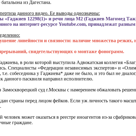
батальона из Дагестана.
спертиза данного видео. Ее выводы однозначны:
ы «Гаджиев 12298(1)» и речи лица М2 (Гаджиев Магомед Тажу
енного на интернет-ресурсе Youtube.com, принадлежат разным
еделенно:
шение линейности и связности: наличие множества резких, 
 прерываний, свидетельствующих о монтаже фонограмм.
аджиева, в роли которой выступила Адвокатская коллегия «Бла
ись. Специалисты «Федерации независимых экспертов» и «Олимп-
т.е. собеседника у Гаджиева* даже не было, и это был не диало
чик данного пасквиля направил исполнителю.
в Замоскворецкий суд г.Москвы с намерением обжаловать реше
ждан страны перед лицом фейков. Если уж личность такого мас
.
 человек может оказаться в реестре иноагентов из-за сфабриков
ычные граждане.