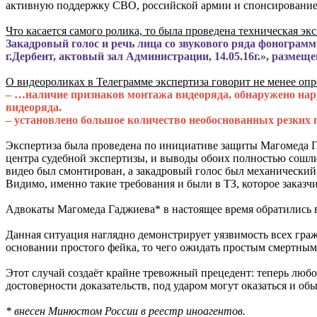
активную поддержку СВО, российской армии и спонсирование 
Что касается самого ролика, то была проведена техническая эк
Закадровый голос и речь лица со звукового ряда фонограмм
г.Дербент, актовый зал Администрации, 14.05.16г.», размещ
О видеороликах в Телеграмме экспертиза говорит не менее опр
– …наличие признаков монтажа видеоряда, обнаружено нару
видеоряда.
– установлено большое количество необоснованных резких
Экспертиза была проведена по инициативе защиты Магомеда Г
центра судебной экспертизы, и выводы обоих полностью сошл
видео был смонтирован, а закадровый голос был механический, 
Видимо, именно такие требования и были в ТЗ, которое заказ
Адвокаты Магомеда Гаджиева* в настоящее время обратились 
Данная ситуация наглядно демонстрирует уязвимость всех гра
основании простого фейка, то чего ожидать простым смертным
Этот случай создаёт крайне тревожный прецедент: теперь любой
достоверности доказательств, под ударом могут оказаться и об
* внесен Минюстом России в реестр иноагентов.