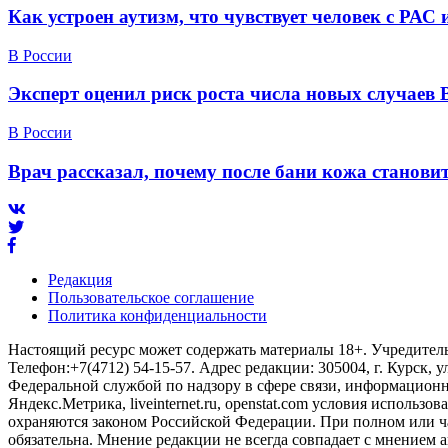
Как устроен аутизм, что чувствует человек с РАС
В России
Эксперт оценил риск роста числа новых случаев 
В России
Врач рассказал, почему после бани кожа станов
Редакция
Пользовательское соглашение
Политика конфиденциальности
Настоящий ресурс может содержать материалы 18+. Учредитель 
Телефон:+7(4712) 54-15-57. Адрес редакции: 305004, г. Курск, у
Федеральной службой по надзору в сфере связи, информационны
Яндекс.Метрика, liveinternet.ru, openstat.com условия использ
охраняются законом Российской Федерации. При полном или ч
обязательна. Мнение редакции не всегда совпадает с мнением а