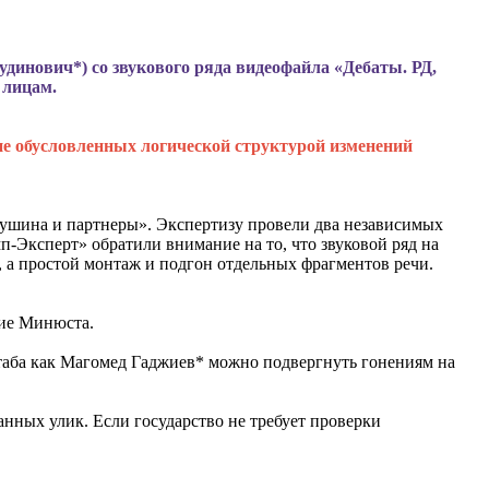
динович*) со звукового ряда видеофайла «Дебаты. РД,
 лицам.
не обусловленных логической структурой изменений
гушина и партнеры». Экспертизу провели два независимых
Эксперт» обратили внимание на то, что звуковой ряд на
г, а простой монтаж и подгон отдельных фрагментов речи.
ние Минюста.
штаба как Магомед Гаджиев* можно подвергнуть гонениям на
анных улик. Если государство не требует проверки