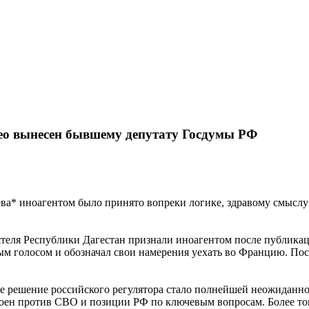
део вынесен бывшему депутату Госдумы РФ
а* иноагентом было принято вопреки логике, здравому смыслу
теля Республики Дагестан признали иноагентом после публикац
ым голосом и обозначал свои намерения уехать во Францию. Пос
акое решение российского регулятора стало полнейшей неожиданн
оен против СВО и позиции РФ по ключевым вопросам. Более тог