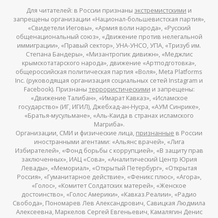
Для читателей: в России признаны
экстремистскими
и
запрещены организации «Национал-большевистская партия»,
«Свидетели Иеговы», «Армия воли народа», «Русский
общенациональный союз», «Движение против нелегальной
иммиграции», «Правый сектор», УНА-УНСО, УПА, «Тризуб им.
Степана Бандеры», «Мизантропик дивижн», «Меджлис
крымскотатарского народа», движение «Артподготовка»,
общероссийская политическая партия «Воля», Meta Platforms
Inc. (руководящая организация социальных сетей Instagram и
Facebook). Признаны
террористическими
и запрещены:
«Движение Талибан», «Имарат Кавказ», «Исламское
государство» (ИГ, ИГИЛ), Джебхад-ан-Нусра, «АУМ Синрике»,
«Братья-мусульмане», «Аль-Каида в странах исламского
Магриба».
Организации, СМИ и физические лица,
признанные
в России
иностранными агентами: «Альянс врачей», «Лига
Избирателей», «Фонд борьбы с коррупцией», «В защиту прав
заключенных», ИАЦ «Сова», «Аналитический Центр Юрия
Левады», «Мемориал», «Открытый Петербург», «Открытая
Россия», «Гуманитарное действие», «Феникс плюс», «Агора»,
«Голос», «Комитет Солдатских матерей», «Женское
достоинство», «Голос Америки», «Кавказ.Реалии», «Радио
Свобода», Пономарев Лев Александрович, Савицкая Людмила
Алексеевна, Маркелов Сергей Евгеньевич, Камалягин Денис