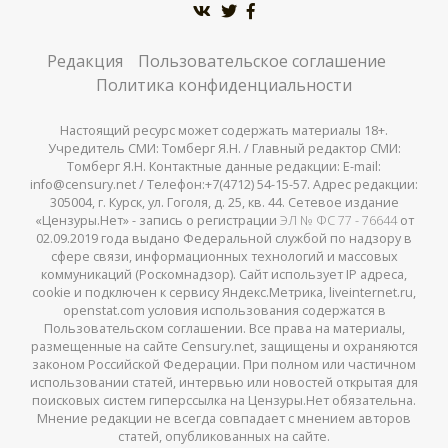
Редакция
Пользовательское соглашение
Политика конфиденциальности
Настоящий ресурс может содержать материалы 18+.
Учредитель СМИ: Томберг Я.Н. / Главный редактор СМИ:
Томберг Я.Н. Контактные данные редакции: E-mail:
info@censury.net / Телефон:+7(4712) 54-15-57. Адрес редакции:
305004, г. Курск, ул. Гоголя, д. 25, кв. 44. Сетевое издание
«Цензуры.Нет» - запись о регистрации
ЭЛ № ФС 77 - 76644
от
02.09.2019 года выдано Федеральной службой по надзору в
сфере связи, информационных технологий и массовых
коммуникаций (Роскомнадзор). Сайт использует IP адреса,
cookie и подключен к сервису Яндекс.Метрика, liveinternet.ru,
openstat.com условия использования содержатся в
Пользовательском соглашении. Все права на материалы,
размещенные на сайте Censury.net, защищены и охраняются
законом Российской Федерации. При полном или частичном
использовании статей, интервью или новостей открытая для
поисковых систем гиперссылка на Цензуры.Нет обязательна.
Мнение редакции не всегда совпадает с мнением авторов
статей, опубликованных на сайте.