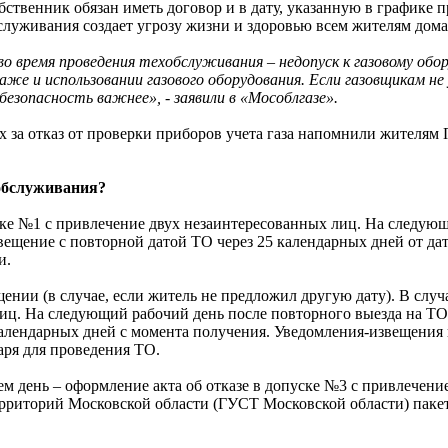
твенник обязан иметь договор и в дату, указанную в графике п
служивания создает угрозу жизни и здоровью всем жителям дома
во время проведения техобслуживания – недопуск к газовому об
же и использовании газового оборудования. Если газовщикам не 
езопасность важнее», - заявили в «Мособлгазе».
хобслуживания?
ске №1 с привлечение двух незаинтересованных лиц. На следующ
вещение с повторной датой ТО через 25 календарных дней от д
и.
ении (в случае, если житель не предложил другую дату). В случ
 лиц. На следующий рабочий день после повторного выезда на 
алендарных дней с момента получения. Уведомления-извещения
аря для проведения ТО.
ем день – оформление акта об отказе в допуске №3 с привлечени
ерриторий Московской области (ГУСТ Московской области) паке