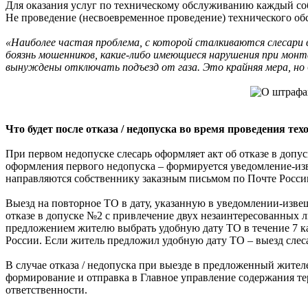
Для оказания услуг по техническому обслуживанию каждый собс
Не проведение (несвоевременное проведение) технического об
«Наиболее частая проблема, с которой сталкиваются слесари 
боязнь мошенников, какие-либо имеющиеся нарушения при монта
вынуждены отключать подъезд от газа. Это крайняя мера, но б
Что будет после отказа / недопуска во время проведения те
При первом недопуске слесарь оформляет акт об отказе в допу
оформления первого недопуска – формируется уведомление-из
направляются собственнику заказным письмом по Почте Росси
Выезд на повторное ТО в дату, указанную в уведомлении-извещ
отказе в допуске №2 с привлечение двух незаинтересованных
предложением жителю выбрать удобную дату ТО в течение 7 к
России. Если житель предложил удобную дату ТО – выезд слес
В случае отказа / недопуска при выезде в предложенный жител
формирование и отправка в Главное управление содержания т
ответственности.