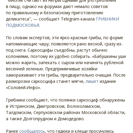
"Многие считают их непригодными для употребления
в пищу, однако на форумах дают немало советов
по правильному и безопасному приготовлению
деликатеса", — сообщает Telegram-канала
ГРИБНИКИ
ПОДМОСКОВЬЯ
.
По словам экспертов, эти ярко-красные грибы, по форме
напоминающие чашу, появляются рано весной, сразу из-
под снега. Саркосцифы съедобны, растут обычно
колониями, поэтому их удобно собирать. «Бабушкины уши
можно жарить, запекать с сыром или начинять рубленой
весенней зеленью. Предприимчивые хозяйки
замораживают эти грибы, предварительно очищая. После
разморозки саркосцифа станет мягче,
пишет
издание
«Соловей.Инфо».
Грибники сообщают, что полянки саркосциф обнаружены
в Истринском, Дмитровском, Волоколамском,
Талдомском, Серпуховском районах Московской области,
а также Долгопрудном и Домодедово.
Ранее
сообщалось
, что гадюки и клещи просунулись