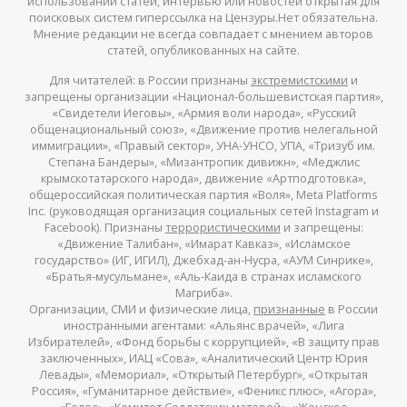
использовании статей, интервью или новостей открытая для
поисковых систем гиперссылка на Цензуры.Нет обязательна.
Мнение редакции не всегда совпадает с мнением авторов
статей, опубликованных на сайте.
Для читателей: в России признаны
экстремистскими
и
запрещены организации «Национал-большевистская партия»,
«Свидетели Иеговы», «Армия воли народа», «Русский
общенациональный союз», «Движение против нелегальной
иммиграции», «Правый сектор», УНА-УНСО, УПА, «Тризуб им.
Степана Бандеры», «Мизантропик дивижн», «Меджлис
крымскотатарского народа», движение «Артподготовка»,
общероссийская политическая партия «Воля», Meta Platforms
Inc. (руководящая организация социальных сетей Instagram и
Facebook). Признаны
террористическими
и запрещены:
«Движение Талибан», «Имарат Кавказ», «Исламское
государство» (ИГ, ИГИЛ), Джебхад-ан-Нусра, «АУМ Синрике»,
«Братья-мусульмане», «Аль-Каида в странах исламского
Магриба».
Организации, СМИ и физические лица,
признанные
в России
иностранными агентами: «Альянс врачей», «Лига
Избирателей», «Фонд борьбы с коррупцией», «В защиту прав
заключенных», ИАЦ «Сова», «Аналитический Центр Юрия
Левады», «Мемориал», «Открытый Петербург», «Открытая
Россия», «Гуманитарное действие», «Феникс плюс», «Агора»,