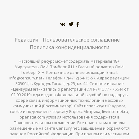
Редакция
Пользовательское соглашение
Политика конфиденциальности
Настоящий ресурс может содержать материалы 18+.
Учредитель СМИ: Томберг Я.Н. / Главный редактор СМИ:
Томберг Я.Н. Контактные данные редакции: E-mail:
info@censury.net / Телефон:+7(4712) 54-15-57. Адрес редакции:
305004, г. Курск, ул. Гоголя, д. 25, кв. 44. Сетевое издание
«Цензуры.Нет» - запись о регистрации
ЭЛ № ФС 77 - 76644
от
02.09.2019 года выдано Федеральной службой по надзору в
сфере связи, информационных технологий и массовых
коммуникаций (Роскомнадзор). Сайт использует IP адреса,
cookie и подключен к сервису Яндекс.Метрика, liveinternet.ru,
openstat.com условия использования содержатся в
Пользовательском соглашении. Все права на материалы,
размещенные на сайте Censury.net, защищены и охраняются
законом Российской Федерации. При полном или частичном