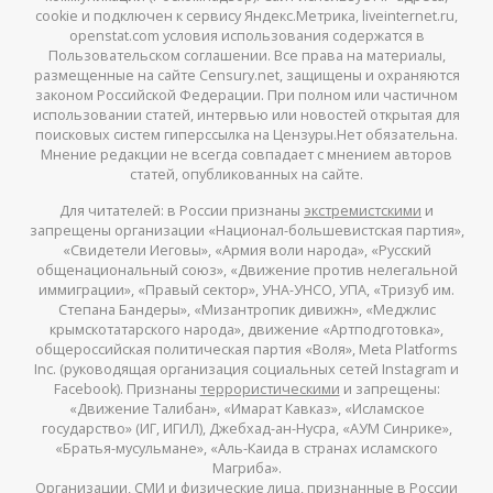
cookie и подключен к сервису Яндекс.Метрика, liveinternet.ru,
openstat.com условия использования содержатся в
Пользовательском соглашении. Все права на материалы,
размещенные на сайте Censury.net, защищены и охраняются
законом Российской Федерации. При полном или частичном
использовании статей, интервью или новостей открытая для
поисковых систем гиперссылка на Цензуры.Нет обязательна.
Мнение редакции не всегда совпадает с мнением авторов
статей, опубликованных на сайте.
Для читателей: в России признаны
экстремистскими
и
запрещены организации «Национал-большевистская партия»,
«Свидетели Иеговы», «Армия воли народа», «Русский
общенациональный союз», «Движение против нелегальной
иммиграции», «Правый сектор», УНА-УНСО, УПА, «Тризуб им.
Степана Бандеры», «Мизантропик дивижн», «Меджлис
крымскотатарского народа», движение «Артподготовка»,
общероссийская политическая партия «Воля», Meta Platforms
Inc. (руководящая организация социальных сетей Instagram и
Facebook). Признаны
террористическими
и запрещены:
«Движение Талибан», «Имарат Кавказ», «Исламское
государство» (ИГ, ИГИЛ), Джебхад-ан-Нусра, «АУМ Синрике»,
«Братья-мусульмане», «Аль-Каида в странах исламского
Магриба».
Организации, СМИ и физические лица,
признанные
в России