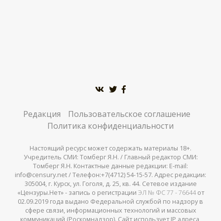
Редакция
Пользовательское соглашение
Политика конфиденциальности
Настоящий ресурс может содержать материалы 18+.
Учредитель СМИ: Томберг Я.Н. / Главный редактор СМИ:
Томберг Я.Н. Контактные данные редакции: E-mail:
info@censury.net / Телефон:+7(4712) 54-15-57. Адрес редакции:
305004, г. Курск, ул. Гоголя, д. 25, кв. 44. Сетевое издание
«Цензуры.Нет» - запись о регистрации
ЭЛ № ФС 77 - 76644
от
02.09.2019 года выдано Федеральной службой по надзору в
сфере связи, информационных технологий и массовых
коммуникаций (Роскомнадзор). Сайт использует IP адреса,