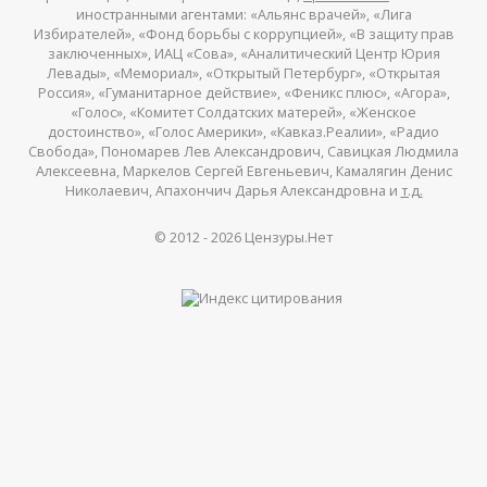
иностранными агентами: «Альянс врачей», «Лига
Избирателей», «Фонд борьбы с коррупцией», «В защиту прав
заключенных», ИАЦ «Сова», «Аналитический Центр Юрия
Левады», «Мемориал», «Открытый Петербург», «Открытая
Россия», «Гуманитарное действие», «Феникс плюс», «Агора»,
«Голос», «Комитет Солдатских матерей», «Женское
достоинство», «Голос Америки», «Кавказ.Реалии», «Радио
Свобода», Пономарев Лев Александрович, Савицкая Людмила
Алексеевна, Маркелов Сергей Евгеньевич, Камалягин Денис
Николаевич, Апахончич Дарья Александровна и
т.д.
© 2012 -
2026
Цензуры.Нет