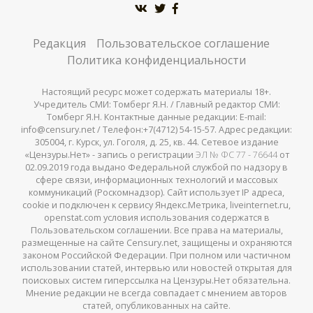
Редакция
Пользовательское соглашение
Политика конфиденциальности
Настоящий ресурс может содержать материалы 18+.
Учредитель СМИ: Томберг Я.Н. / Главный редактор СМИ:
Томберг Я.Н. Контактные данные редакции: E-mail:
info@censury.net / Телефон:+7(4712) 54-15-57. Адрес редакции:
305004, г. Курск, ул. Гоголя, д. 25, кв. 44. Сетевое издание
«Цензуры.Нет» - запись о регистрации
ЭЛ № ФС 77 - 76644
от
02.09.2019 года выдано Федеральной службой по надзору в
сфере связи, информационных технологий и массовых
коммуникаций (Роскомнадзор). Сайт использует IP адреса,
cookie и подключен к сервису Яндекс.Метрика, liveinternet.ru,
openstat.com условия использования содержатся в
Пользовательском соглашении. Все права на материалы,
размещенные на сайте Censury.net, защищены и охраняются
законом Российской Федерации. При полном или частичном
использовании статей, интервью или новостей открытая для
поисковых систем гиперссылка на Цензуры.Нет обязательна.
Мнение редакции не всегда совпадает с мнением авторов
статей, опубликованных на сайте.