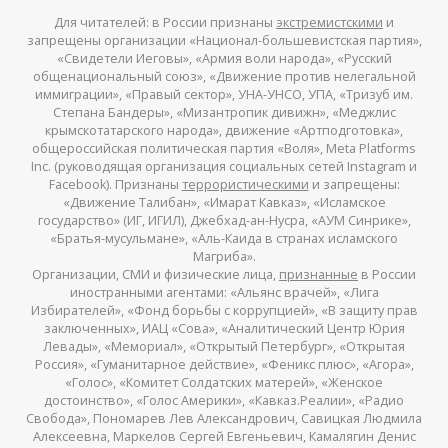
Для читателей: в России признаны
экстремистскими
и
запрещены организации «Национал-большевистская партия»,
«Свидетели Иеговы», «Армия воли народа», «Русский
общенациональный союз», «Движение против нелегальной
иммиграции», «Правый сектор», УНА-УНСО, УПА, «Тризуб им.
Степана Бандеры», «Мизантропик дивижн», «Меджлис
крымскотатарского народа», движение «Артподготовка»,
общероссийская политическая партия «Воля», Meta Platforms
Inc. (руководящая организация социальных сетей Instagram и
Facebook). Признаны
террористическими
и запрещены:
«Движение Талибан», «Имарат Кавказ», «Исламское
государство» (ИГ, ИГИЛ), Джебхад-ан-Нусра, «АУМ Синрике»,
«Братья-мусульмане», «Аль-Каида в странах исламского
Магриба».
Организации, СМИ и физические лица,
признанные
в России
иностранными агентами: «Альянс врачей», «Лига
Избирателей», «Фонд борьбы с коррупцией», «В защиту прав
заключенных», ИАЦ «Сова», «Аналитический Центр Юрия
Левады», «Мемориал», «Открытый Петербург», «Открытая
Россия», «Гуманитарное действие», «Феникс плюс», «Агора»,
«Голос», «Комитет Солдатских матерей», «Женское
достоинство», «Голос Америки», «Кавказ.Реалии», «Радио
Свобода», Пономарев Лев Александрович, Савицкая Людмила
Алексеевна, Маркелов Сергей Евгеньевич, Камалягин Денис