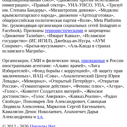
иммиграции», «Правый сектор», УНА-УНСО, УПА, «Тризуб
им. Степана Бандеры», «Мизантропик дивижн», «Меджлис
крымскотатарского народа», движение «Артподготовка»,
общероссийская политическая партия «Воля», Meta Platforms
Inc. (руководящая организация социальных сетей Instagram и
Facebook). Признаны
террористическими
и запрещены:
«Движение Талибан», «Имарат Кавказ», «Исламское
государство» (ИГ, ИГИЛ), Джебхад-ан-Нусра, «АУМ
Синрике», «Братья-мусульмане», «Аль-Каида в странах
исламского Магриба».
Организации, СМИ и физические лица,
признанные
в России
иностранными агентами: «Альянс врачей», «Лига
Избирателей», «Фонд борьбы с коррупцией», «В защиту прав
заключенных», ИАЦ «Сова», «Аналитический Центр Юрия
Левады», «Мемориал», «Открытый Петербург», «Открытая
Россия», «Гуманитарное действие», «Феникс плюс», «Агора»,
«Голос», «Комитет Солдатских матерей», «Женское
достоинство», «Голос Америки», «Кавказ.Реалии», «Радио
Свобода», Пономарев Лев Александрович, Савицкая
Людмила Алексеевна, Маркелов Сергей Евгеньевич,
Камалягин Денис Николаевич, Апахончич Дарья
Александровна и
т.д.
© 2012 -
2026
Цензуры.Нет