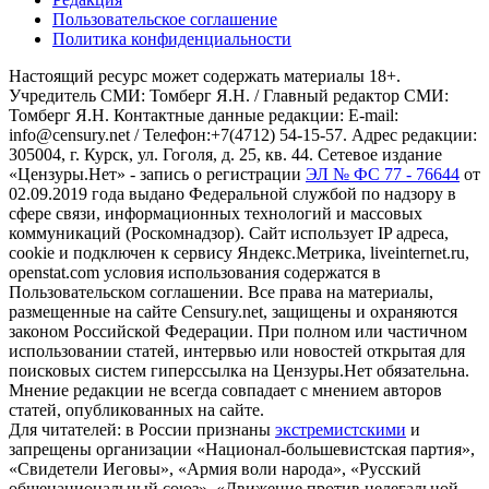
Пользовательское соглашение
Политика конфиденциальности
Настоящий ресурс может содержать материалы 18+.
Учредитель СМИ: Томберг Я.Н. / Главный редактор СМИ:
Томберг Я.Н. Контактные данные редакции: E-mail:
info@censury.net / Телефон:+7(4712) 54-15-57. Адрес редакции:
305004, г. Курск, ул. Гоголя, д. 25, кв. 44. Сетевое издание
«Цензуры.Нет» - запись о регистрации
ЭЛ № ФС 77 - 76644
от
02.09.2019 года выдано Федеральной службой по надзору в
сфере связи, информационных технологий и массовых
коммуникаций (Роскомнадзор). Сайт использует IP адреса,
cookie и подключен к сервису Яндекс.Метрика, liveinternet.ru,
openstat.com условия использования содержатся в
Пользовательском соглашении. Все права на материалы,
размещенные на сайте Censury.net, защищены и охраняются
законом Российской Федерации. При полном или частичном
использовании статей, интервью или новостей открытая для
поисковых систем гиперссылка на Цензуры.Нет обязательна.
Мнение редакции не всегда совпадает с мнением авторов
статей, опубликованных на сайте.
Для читателей: в России признаны
экстремистскими
и
запрещены организации «Национал-большевистская партия»,
«Свидетели Иеговы», «Армия воли народа», «Русский
общенациональный союз», «Движение против нелегальной