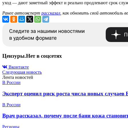
уход — дают заметный эффект и реально продлевают срок слу
Ранее автоэксперт
рассказал
, как обновить свой автомобиль в
Цензуры.Нет в соцсетях
Вконтакте
Следующая новость
Лента новостей
В России
Эксперт оценил риск роста числа новых случаев 
В России
Врач рассказал, почему после бани кожа станов
Регионы