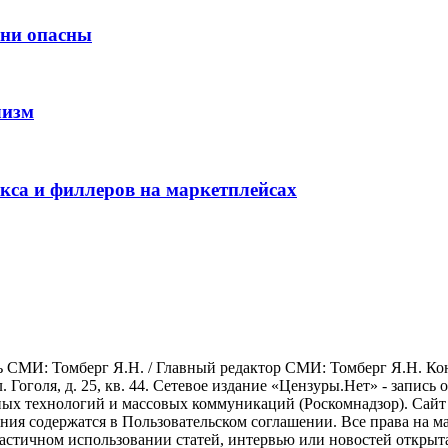
они опасны
лизм
окса и филлеров на маркетплейсах
СМИ: Томберг Я.Н. / Главный редактор СМИ: Томберг Я.Н. Конта
л. Гоголя, д. 25, кв. 44. Сетевое издание «Цензуры.Нет» - запись
х технологий и массовых коммуникаций (Роскомнадзор). Сайт ис
ования содержатся в Пользовательском соглашении. Все права на 
астичном использовании статей, интервью или новостей открыт