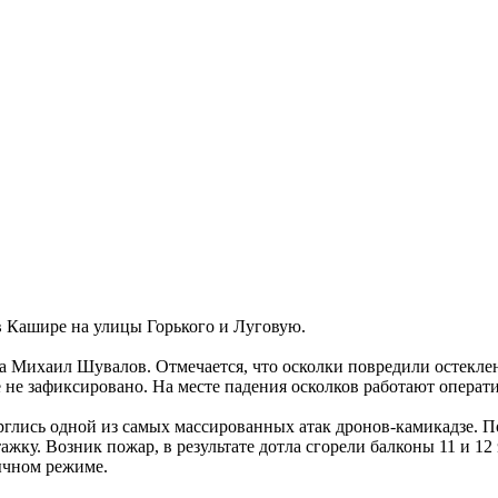
 Кашире на улицы Горького и Луговую.
га Михаил Шувалов. Отмечается, что осколки повредили остекле
 не зафиксировано. На месте падения осколков работают опера
ись одной из самых массированных атак дронов-камикадзе. Пос
ажку. Возник пожар, в результате дотла сгорели балконы 11 и 1
ычном режиме.