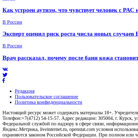
Как устроен аутизм, что чувствует человек с РАС
В России
Эксперт оценил риск роста числа новых случаев 
В России
Врач рассказал, почему после бани кожа станов
Редакция
Пользовательское соглашение
Политика конфиденциальности
Настоящий ресурс может содержать материалы 18+. Учредитель 
Телефон:+7(4712) 54-15-57. Адрес редакции: 305004, г. Курск, у
Федеральной службой по надзору в сфере связи, информационны
Яндекс.Метрика, liveinternet.ru, openstat.com условия использ
охраняются законом Российской Федерации. При полном или ч