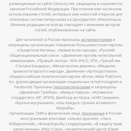
размещенные на сайте Censury.net, защищены и охраняются
законом Российской Федерации. При полном или частичном
использовании статей, интервью или новостей открытая для
поисковых систем гиперссылка на Цензуры.Нет обязательна.
Мнение редакции не всегда совпадает с мнением авторов
статей, опубликованных на сайте.
Для читателей: в России признаны
экстремистскими
и
запрещены организации «Национал-большевистская партия»,
«Свидетели Иеговы», «Армия воли народа», «Русский
общенациональный союз», «Движение против нелегальной
иммиграции», «Правый сектор», УНА-УНСО, УПА, «Тризуб им.
Степана Бандеры», «Мизантропик дивижн», «Меджлис
крымскотатарского народа», движение «Артподготовка»,
общероссийская политическая партия «Воля», Meta Platforms
Inc. (руководящая организация социальных сетей Instagram и
Facebook). Признаны
террористическими
и запрещены:
«Движение Талибан», «Имарат Кавказ», «Исламское
государство» (ИГ, ИГИЛ), Джебхад-ан-Нусра, «АУМ Синрике»,
«Братья-мусульмане», «Аль-Каида в странах исламского
Магриба».
Организации, СМИ и физические лица,
признанные
в России
иностранными агентами: «Альянс врачей», «Лига
Избирателей», «Фонд борьбы с коррупцией», «В защиту прав
заключенных», ИАЦ «Сова», «Аналитический Центр Юрия