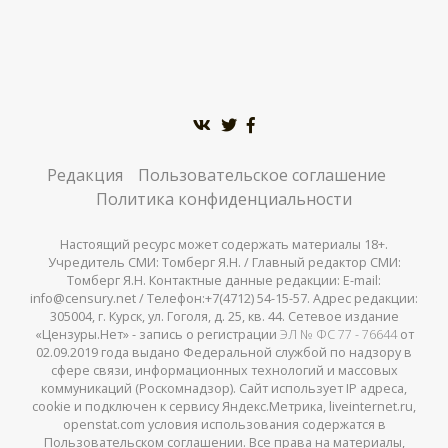
Редакция
Пользовательское соглашение
Политика конфиденциальности
Настоящий ресурс может содержать материалы 18+.
Учредитель СМИ: Томберг Я.Н. / Главный редактор СМИ:
Томберг Я.Н. Контактные данные редакции: E-mail:
info@censury.net / Телефон:+7(4712) 54-15-57. Адрес редакции:
305004, г. Курск, ул. Гоголя, д. 25, кв. 44. Сетевое издание
«Цензуры.Нет» - запись о регистрации
ЭЛ № ФС 77 - 76644
от
02.09.2019 года выдано Федеральной службой по надзору в
сфере связи, информационных технологий и массовых
коммуникаций (Роскомнадзор). Сайт использует IP адреса,
cookie и подключен к сервису Яндекс.Метрика, liveinternet.ru,
openstat.com условия использования содержатся в
Пользовательском соглашении. Все права на материалы,